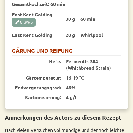
Gesamtkochzeit:
60 min
East Kent Golding
30 g
60 min
edit
5.3
% α
East Kent Golding
20 g
Whirlpool
GÄRUNG UND REIFUNG
Hefe:
Fermentis S04
(Whithbread Strain)
Gärtemperatur:
16-19 °C
End­vergärungsgrad:
46%
Karbonisierung:
4 g/l
Anmerkungen des Autors zu diesem Rezept
Nach vielen Versuchen vollmundige und dennoch leichte