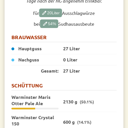
Tage nach der NG angenehm trinkbar.
edit
für
Ausschlagwürze
20
Liter
edit
bei
Sudhausausbeute
54
%
BRAUWASSER
Hauptguss
27 Liter
Nachguss
0 Liter
Gesamt:
27 Liter
SCHÜTTUNG
Warminster Maris
2130 g
(50.1%)
Otter Pale Ale
Warminster Crystal
600 g
(14.1%)
150