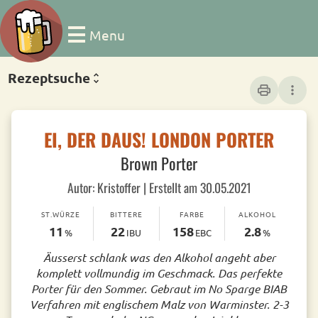
Menu
Rezeptsuche
print
more_vert
EI, DER DAUS! LONDON PORTER
Brown Porter
Autor: Kristoffer | Erstellt am 30.05.2021
ST.WÜRZE
BITTERE
FARBE
ALKOHOL
11
22
158
2.8
%
IBU
EBC
%
Äusserst schlank was den Alkohol angeht aber
komplett vollmundig im Geschmack. Das perfekte
Porter für den Sommer. Gebraut im No Sparge BIAB
Verfahren mit englischem Malz von Warminster. 2-3