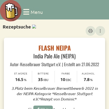
Menu
Rezeptsuche
print
more_vert
FLASH NEIPA
India Pale Ale (NEIPA)
Autor: Kesselbrauer Stuttgart e.V. | Erstellt am 27.06.2022
ST.WÜRZE
BITTERE
FARBE
ALKOHOL
16.5
35
10
7.8
%
IBU
EBC
%
3.Platz beim Kesselbrauer Bierwettbewerb 2022 in
der NEIPA Kategorie *Kesselbrauer Stuttgart
e.V.*Rezept von Dominic*