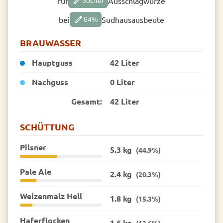
edit
für
Ausschlagwürze
30
Liter
edit
bei
Sudhausausbeute
64
%
BRAUWASSER
Hauptguss
42 Liter
Nachguss
0 Liter
Gesamt:
42 Liter
SCHÜTTUNG
Pilsner
5.3 kg
(44.9%)
Pale Ale
2.4 kg
(20.3%)
Weizenmalz Hell
1.8 kg
(15.3%)
Haferflocken
1.6 kg
(13.6%)