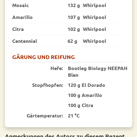
Mosaic
132 g
Whirlpool
Amarillo
107 g
Whirlpool
Citra
102 g
Whirlpool
Centennial
62 g
Whirlpool
GÄRUNG UND REIFUNG
Hefe:
Bootleg Biology NEEPAH
Blen
Stopfhopfen:
120 g El Dorado
100 g Amarillo
100 g Citra
Gärtemperatur:
21 °C
Anmerkungen des Autors zu diesem Rezept