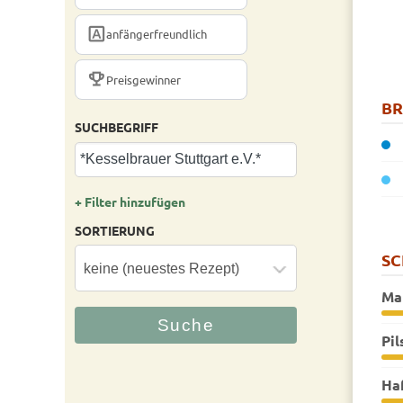
FONT_DOWNLOAD
anfängerfreundlich
TROPHY
Preisgewinner
B
SUCHBEGRIFF
+ Filter hinzufügen
SORTIERUNG
S
Ma
Pil
Ha