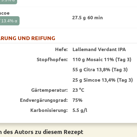
mcoe
27.5 g
60 min
t
13.4
% α
RUNG UND REIFUNG
Hefe:
Lallemand Verdant IPA
Stopfhopfen:
110 g Mosaic 11% (Tag 3)
55 g Citra 13,8% (Tag 3)
25 g Simcoe 13,4% (Tag 3)
Gärtemperatur:
23 °C
End­vergärungsgrad:
75%
Karbonisierung:
5.5 g/l
 des Autors zu diesem Rezept