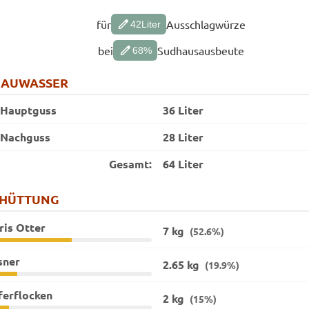
edit
für
Ausschlagwürze
42
Liter
edit
bei
Sudhausausbeute
68
%
RAUWASSER
Hauptguss
36 Liter
Nachguss
28 Liter
Gesamt:
64 Liter
CHÜTTUNG
ris Otter
7 kg
(52.6%)
sner
2.65 kg
(19.9%)
ferflocken
2 kg
(15%)