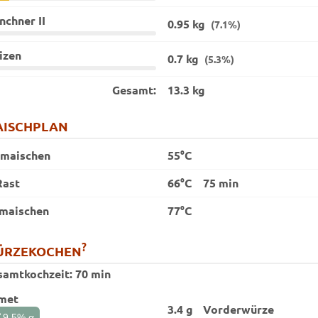
chner II
0.95 kg
(7.1%)
izen
0.7 kg
(5.3%)
Gesamt:
13.3 kg
ISCHPLAN
nmaischen
55°C
Rast
66°C
75 min
maischen
77°C
?
ÜRZEKOCHEN
samtkochzeit:
70 min
met
3.4 g
Vorder­würze
t
9.5
% α