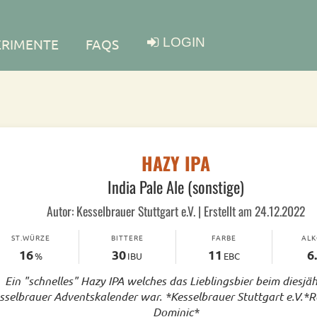
LOGIN
ERIMENTE
FAQS
HAZY IPA
India Pale Ale (sonstige)
Autor: Kesselbrauer Stuttgart e.V. | Erstellt am 24.12.2022
ST.WÜRZE
BITTERE
FARBE
AL
16
30
11
6
%
IBU
EBC
Ein "schnelles" Hazy IPA welches das Lieblingsbier beim diesjä
sselbrauer Adventskalender war. *Kesselbrauer Stuttgart e.V.*
Dominic*