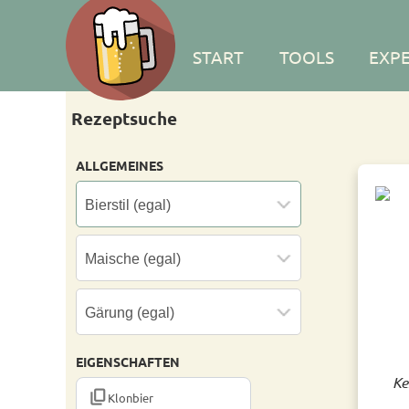
START
TOOLS
EXP
Rezeptsuche
ALLGEMEINES
EIGENSCHAFTEN
Ke
CONTENT_COPY
Klonbier