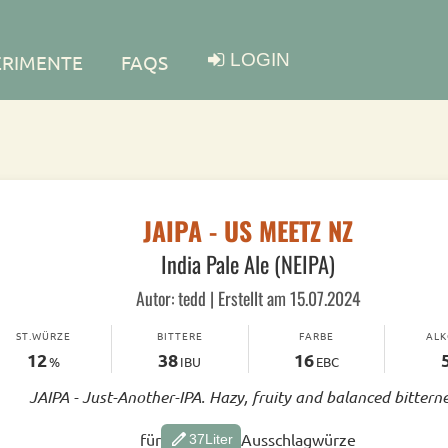
LOGIN
ERIMENTE
FAQS
JAIPA - US MEETZ NZ
India Pale Ale (NEIPA)
Autor: tedd | Erstellt am 15.07.2024
ST.WÜRZE
BITTERE
FARBE
AL
12
38
16
%
IBU
EBC
JAIPA - Just-Another-IPA. Hazy, fruity and balanced bitterne
edit
für
Ausschlagwürze
37
Liter