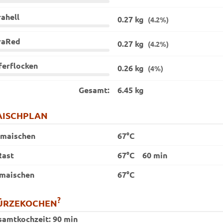
ahell
0.27 kg
(4.2%)
raRed
0.27 kg
(4.2%)
ferflocken
0.26 kg
(4%)
Gesamt:
6.45 kg
ISCHPLAN
nmaischen
67°C
Rast
67°C
60 min
maischen
67°C
?
ÜRZEKOCHEN
samtkochzeit:
90 min