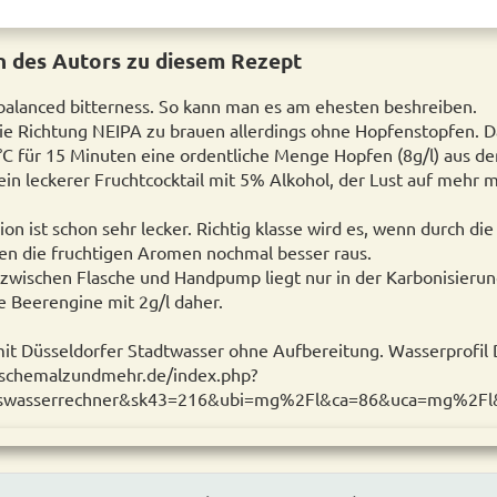
 des Autors zu diesem Rezept
 balanced bitterness. So kann man es am ehesten beshreiben.
die Richtung NEIPA zu brauen allerdings ohne Hopfenstopfen. 
°C für 15 Minuten eine ordentliche Menge Hopfen (8g/l) aus 
 ein leckerer Fruchtcocktail mit 5% Alkohol, der Lust auf mehr 
ion ist schon sehr lecker. Richtig klasse wird es, wenn durch 
en die fruchtigen Aromen nochmal besser raus.
zwischen Flasche und Handpump liegt nur in der Karbonisieru
ie Beerengine mit 2g/l daher.
t Düsseldorfer Stadtwasser ohne Aufbereitung. Wasserprofil 
ischemalzundmehr.de/index.php?
oolswasserrechner&sk43=216&ubi=mg%2Fl&ca=86&uca=mg%