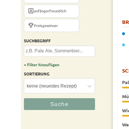
FONT_DOWNLOAD
anfängerfreundlich
B
TROPHY
Preisgewinner
SUCHBEGRIFF
+ Filter hinzufügen
S
SORTIERUNG
Pal
Mü
Wi
We