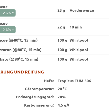
mcoe
23 g
Vorder­würze
t
12.6
% α
mcoe
22 g
10 min
t
12.6
% α
mcoe (@80°C, 15 min)
100 g
Whirlpool
ctaron (@80°C, 15 min)
100 g
Whirlpool
katu (@80°C, 15 min)
100 g
Whirlpool
RUNG UND REIFUNG
Hefe:
Tropicus TUM-506
Gärtemperatur:
20 °C
End­vergärungsgrad:
78%
Karbonisierung:
4.5 g/l