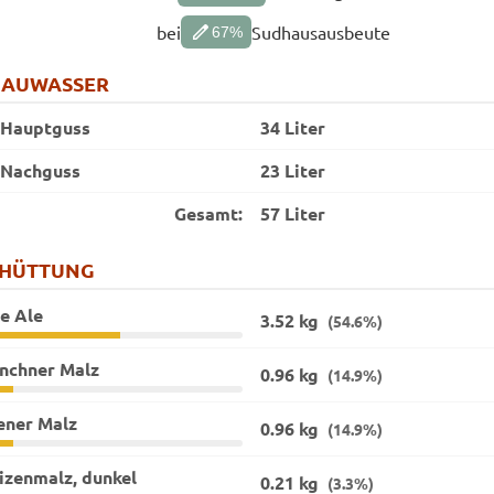
edit
bei
Sudhausausbeute
67
%
RAUWASSER
Hauptguss
34 Liter
Nachguss
23 Liter
Gesamt:
57 Liter
CHÜTTUNG
e Ale
3.52 kg
(54.6%)
nchner Malz
0.96 kg
(14.9%)
ener Malz
0.96 kg
(14.9%)
izenmalz, dunkel
0.21 kg
(3.3%)