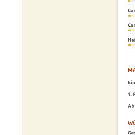
Car
Ca
Ha
MA
Ei
1. 
Ab
W
Ge