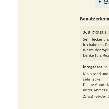
family_group
Benutzerkom
3dB
17.05.25, 21
Sehr lecker un
Ich habe das R
Werte der typi
Danke fürs Rez
integrator
22.0
Moin tedd und G
sehr lecker.
Kleine Anmerku
unter Anmerkun
Zuletzt geändert: 