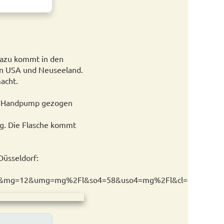
Dazu kommt in den
den USA und Neuseeland.
macht.
die Handpump gezogen
ng. Die Flasche kommt
Düsseldorf:
2Fl&mg=12&umg=mg%2Fl&so4=58&uso4=mg%2Fl&cl=75&ucl=mg