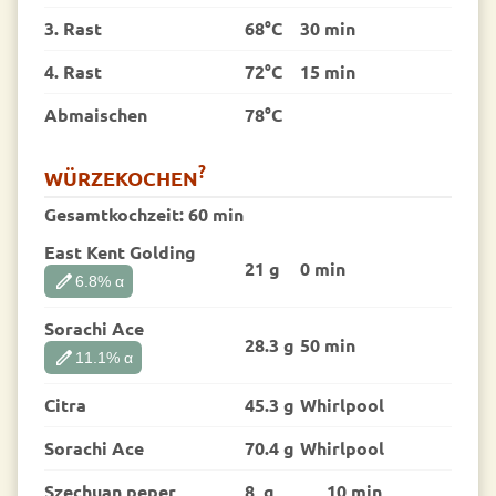
3. Rast
68°C
30 min
4. Rast
72°C
15 min
Abmaischen
78°C
?
WÜRZEKOCHEN
Gesamtkochzeit:
60 min
East Kent Golding
21 g
0 min
edit
6.8
% α
Sorachi Ace
28.3 g
50 min
edit
11.1
% α
Citra
45.3 g
Whirlpool
Sorachi Ace
70.4 g
Whirlpool
Szechuan peper
8 g
10 min