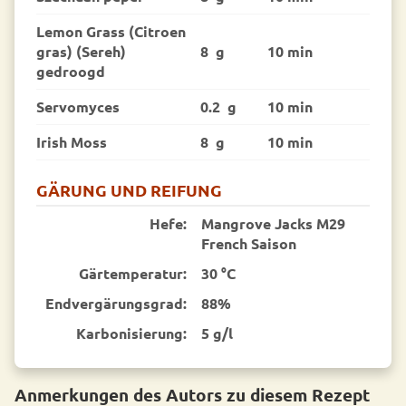
Lemon Grass (Citroen
gras) (Sereh)
8 g
10 min
gedroogd
Servomyces
0.2 g
10 min
Irish Moss
8 g
10 min
GÄRUNG UND REIFUNG
Hefe:
Mangrove Jacks M29
French Saison
Gärtemperatur:
30 °C
End­vergärungsgrad:
88%
Karbonisierung:
5 g/l
Anmerkungen des Autors zu diesem Rezept