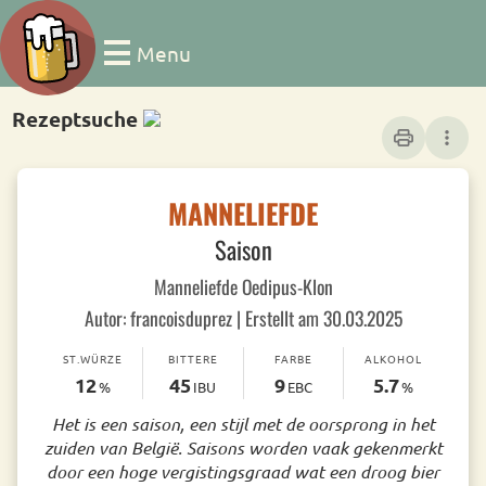
Menu
Rezeptsuche
print
more_vert
MANNELIEFDE
Saison
Manneliefde Oedipus-Klon
Autor: francoisduprez | Erstellt am 30.03.2025
ST.WÜRZE
BITTERE
FARBE
ALKOHOL
12
45
9
5.7
%
IBU
EBC
%
Het is een saison, een stijl met de oorsprong in het
zuiden van België. Saisons worden vaak gekenmerkt
door een hoge vergistingsgraad wat een droog bier