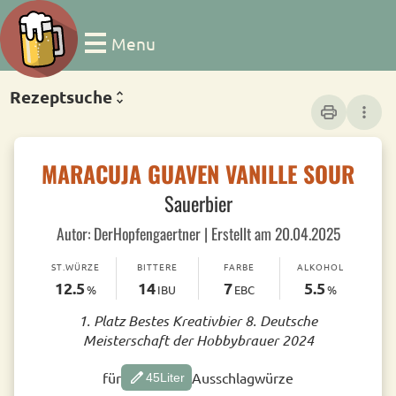
Menu
Rezeptsuche
print
more_vert
MARACUJA GUAVEN VANILLE SOUR
Sauerbier
Autor: DerHopfengaertner | Erstellt am 20.04.2025
ST.WÜRZE
BITTERE
FARBE
ALKOHOL
12.5
14
7
5.5
%
IBU
EBC
%
1. Platz Bestes Kreativbier 8. Deutsche
Meisterschaft der Hobbybrauer 2024
edit
für
Ausschlagwürze
45
Liter