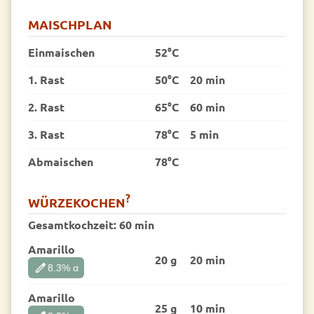
MAISCHPLAN
Einmaischen
52°C
1. Rast
50°C
20 min
2. Rast
65°C
60 min
3. Rast
78°C
5 min
Abmaischen
78°C
?
WÜRZEKOCHEN
Gesamtkochzeit:
60 min
Amarillo
20 g
20 min
edit
8.3
% α
Amarillo
25 g
10 min