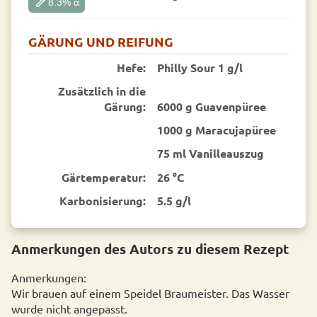
edit
8.3
% α
GÄRUNG UND REIFUNG
Hefe:
Philly Sour 1 g/l
Zusätzlich in die
Gärung:
6000 g Guavenpüree
1000 g Maracujapüree
75 ml Vanilleauszug
Gärtemperatur:
26 °C
Karbonisierung:
5.5 g/l
Anmerkungen des Autors zu diesem Rezept
Anmerkungen:
Wir brauen auf einem Speidel Braumeister. Das Wasser
wurde nicht angepasst.