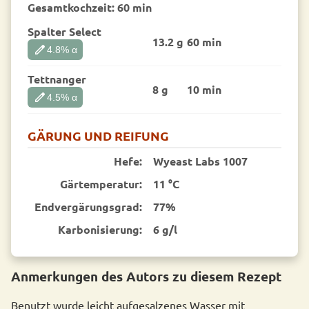
Gesamtkochzeit:
60 min
Spalter Select
13.2 g
60 min
edit
4.8
% α
Tettnanger
8 g
10 min
edit
4.5
% α
GÄRUNG UND REIFUNG
Hefe:
Wyeast Labs 1007
Gärtemperatur:
11 °C
End­vergärungsgrad:
77%
Karbonisierung:
6 g/l
Anmerkungen des Autors zu diesem Rezept
Benutzt wurde leicht aufgesalzenes Wasser mit