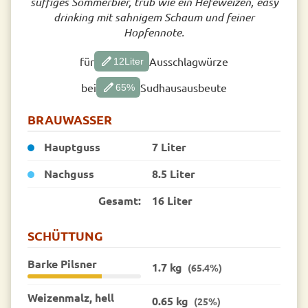
süffiges Sommerbier, trüb wie ein Hefeweizen, easy
drinking mit sahnigem Schaum und feiner
Hopfennote.
edit
für
Ausschlagwürze
12
Liter
edit
bei
Sudhausausbeute
65
%
BRAUWASSER
Hauptguss
7 Liter
Nachguss
8.5 Liter
Gesamt:
16 Liter
SCHÜTTUNG
Barke Pilsner
1.7 kg
(65.4%)
Weizenmalz, hell
0.65 kg
(25%)