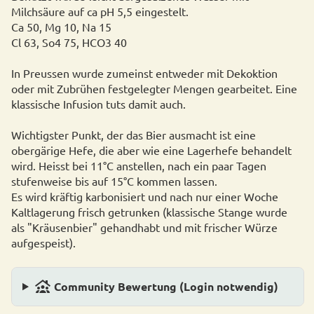
Milchsäure auf ca pH 5,5 eingestelt.
Ca 50, Mg 10, Na 15
Cl 63, So4 75, HCO3 40
In Preussen wurde zumeinst entweder mit Dekoktion
oder mit Zubrühen festgelegter Mengen gearbeitet. Eine
klassische Infusion tuts damit auch.
Wichtigster Punkt, der das Bier ausmacht ist eine
obergärige Hefe, die aber wie eine Lagerhefe behandelt
wird. Heisst bei 11°C anstellen, nach ein paar Tagen
stufenweise bis auf 15°C kommen lassen.
Es wird kräftig karbonisiert und nach nur einer Woche
Kaltlagerung frisch getrunken (klassische Stange wurde
als "Kräusenbier" gehandhabt und mit frischer Würze
aufgespeist).
family_group
Community Bewertung (Login notwendig)