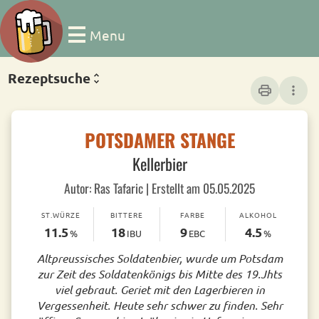
Menu
Rezeptsuche
print
more_vert
POTSDAMER STANGE
Kellerbier
Autor: Ras Tafaric | Erstellt am 05.05.2025
ST.WÜRZE
BITTERE
FARBE
ALKOHOL
11.5
18
9
4.5
%
IBU
EBC
%
Altpreussisches Soldatenbier, wurde um Potsdam
zur Zeit des Soldatenkönigs bis Mitte des 19.Jhts
viel gebraut. Geriet mit den Lagerbieren in
Vergessenheit. Heute sehr schwer zu finden. Sehr