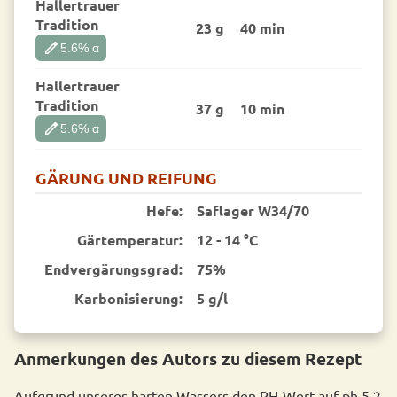
Hallertrauer
Tradition
23 g
40 min
edit
5.6
% α
Hallertrauer
Tradition
37 g
10 min
edit
5.6
% α
GÄRUNG UND REIFUNG
Hefe:
Saflager W34/70
Gärtemperatur:
12 - 14 °C
End­vergärungsgrad:
75%
Karbonisierung:
5 g/l
Anmerkungen des Autors zu diesem Rezept
Aufgrund unseres harten Wassers den PH-Wert auf ph 5,2