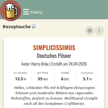
Menu
Rezeptsuche
print
more_vert
SIMPLICISSIMUS
Deutsches Pilsner
Autor: Harry-Bräu | Erstellt am 24.04.2026
ST.WÜRZE
BITTERE
FARBE
ALKOHOL
12.5
35
6
5.1
%
IBU
EBC
%
Helles, schlankes Pils mit kräftigem feinporigem
Schaum und moderater Bittere aus regionalen
Rohstoffen, einfach zu brauen. Wohltuend straight
nach all den komplexen Craftbieren.