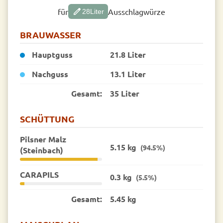
edit
für
Ausschlagwürze
28
Liter
BRAUWASSER
Hauptguss
21.8 Liter
Nachguss
13.1 Liter
Gesamt:
35 Liter
SCHÜTTUNG
Pilsner Malz
5.15 kg
(94.5%)
(Steinbach)
CARAPILS
0.3 kg
(5.5%)
Gesamt:
5.45 kg