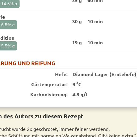
25 g
60 min
t
14.5
% α
le
30 g
10 min
t
6.5
% α
dition
19 g
10 min
t
5.5
% α
RUNG UND REIFUNG
Hefe:
Diamond Lager (Erntehefe)
Gärtemperatur:
9 °C
Karbonisierung:
4.8 g/l
 des Autors zu diesem Rezept
ucht wurde 2x geschrotet, immer feiner werdend.
iche Schüttung mit normalen Walzenabstand. Gibt keine extra 