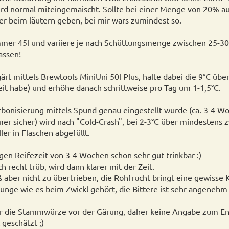
ird normal miteingemaischt. Sollte bei einer Menge von 20% a
r beim läutern geben, bei mir wars zumindest so.
mer 45l und variiere je nach Schüttungsmenge zwischen 25-30l
assen!
ärt mittels Brewtools MiniUni 50l Plus, halte dabei die 9°C übe
eit habe) und erhöhe danach schrittweise pro Tag um 1-1,5°C.
onisierung mittels Spund genau eingestellt wurde (ca. 3-4 W
 sicher) wird nach "Cold-Crash", bei 2-3°C über mindestens z
er in Flaschen abgefüllt.
gen Reifezeit von 3-4 Wochen schon sehr gut trinkbar :)
 recht trüb, wird dann klarer mit der Zeit.
 aber nicht zu übertrieben, die Rohfrucht bringt eine gewisse K
unge wie es beim Zwickl gehört, die Bittere ist sehr angenehm 
 die Stammwürze vor der Gärung, daher keine Angabe zum En
 geschätzt ;)