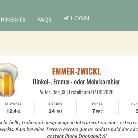
LOGIN
ERIMENTE
FAQS
EMMER-ZWICKL
Dinkel-, Emmer- oder Mehrkornbier
Autor: Ron_IX | Erstellt am 07.05.2026
ST.WÜRZE
BITTERE
FARBE
AL
12.4
24
7
%
IBU
EBC
Sehr helle, trübe und ausgewogene Interpretation eines österrei
wickls. Kam bei allen Testern extrem gut an sodass bald der nä
ansteht (hohe Drinkability)!