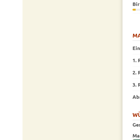
Bir
MA
Ei
1. 
2. 
3. 
Ab
W
Ge
Ma