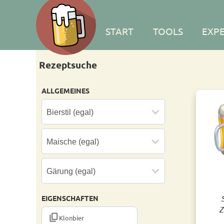
START
TOOLS
EXP
Rezeptsuche
ALLGEMEINES
EIGENSCHAFTEN
Z
CONTENT_COPY
Klonbier