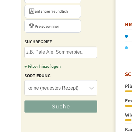
FONT_DOWNLOAD
anfängerfreundlich
B
TROPHY
Preisgewinner
SUCHBEGRIFF
+ Filter hinzufügen
S
SORTIERUNG
Pil
Em
Wi
Ka