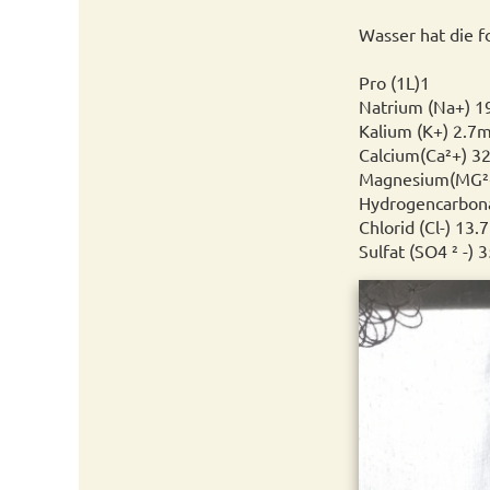
Wasser hat die 
Pro (1L)1
Natrium (Na+) 1
Kalium (K+) 2.7m
Calcium(Ca²+) 3
Magnesium(MG²+
Hydrogencarbona
Chlorid (Cl-) 13.
Sulfat (SO4 ² -) 