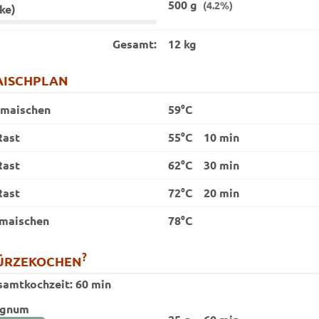
500 g
(4.2%)
ke)
Gesamt:
12 kg
ISCHPLAN
nmaischen
59°C
Rast
55°C
10 min
Rast
62°C
30 min
Rast
72°C
20 min
maischen
78°C
?
ÜRZEKOCHEN
samtkochzeit:
60 min
gnum