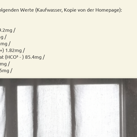
folgenden Werte (Kaufwasser, Kopie von der Homepage):
9.2mg /
g /
2mg /
) 1.82mg /
t (HCO³ - ) 85.4mg /
7mg /
35mg /