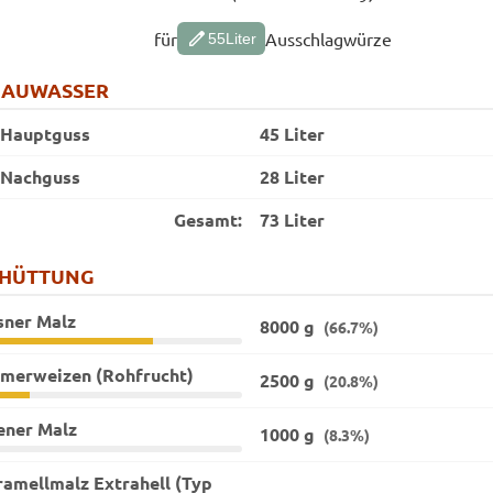
edit
für
Ausschlagwürze
55
Liter
RAUWASSER
Hauptguss
45 Liter
Nachguss
28 Liter
Gesamt:
73 Liter
CHÜTTUNG
sner Malz
8000 g
(66.7%)
merweizen (Rohfrucht)
2500 g
(20.8%)
ener Malz
1000 g
(8.3%)
ramellmalz Extrahell (Typ