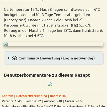
Gärtemperatur 12°C. Nach 8 Tagen schrittweise auf 16°C
hochgefahren und für 3 Tage Temperatur gehalten
(Diacetylrast). Danach 2 Tage Cold Crash bei 2°C.
Karbonisiert wurde mit Haushaltzucker (HZ) 5,5 g/l.
Reifung in der Flasche 14 Tage bei 18°C, dann Kühlschrank
für 8 Wochen bei 4-6°C.
family_group
Community Bewertung (Login notwendig)
Benutzerkommentare zu diesem Rezept
Kontakt
∣
Datenschutzerklärung
∣
Impressum
Rezepte: 1840 ∣ Bierstile: 72 ∣ Autoren: 748 ∣ Nutzer: 9879
Meistgebraute Bierstile: Pale Ale (222) Helles Hefeweizen (111) India Pale