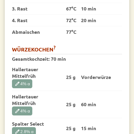
3. Rast
67°C
10 min
4. Rast
72°C
20 min
Abmaischen
77°C
?
WÜRZEKOCHEN
Gesamtkochzeit:
70 min
Hallertauer
Mittelfrüh
25 g
Vorder­würze
edit
4
% α
Hallertauer
Mittelfrüh
25 g
60 min
edit
4
% α
Spalter Select
25 g
15 min
edit
2.8
% α