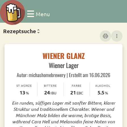
Menu
Rezeptsuche
print
more_vert
WIENER GLANZ
Wiener Lager
Autor: michashomebrewery | Erstellt am 16.06.2026
ST.WÜRZE
BITTERE
FARBE
ALKOHOL
13
24
21
5.5
%
IBU
EBC
%
Ein rundes, süffiges Lager mit sanfter Bittere, klarer
Struktur und traditionellem Charakter. Wiener und
Münchner Malz bilden die warme, brotige Basis,
während Cara Hell und Melanoidin feine Noten von