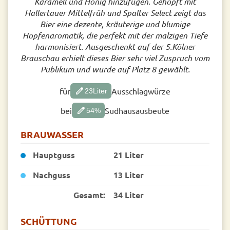
Karamell und Honig hinzufügen. Gehopft mit
Hallertauer Mittelfrüh und Spalter Select zeigt das
Bier eine dezente, kräuterige und blumige
Hopfenaromatik, die perfekt mit der malzigen Tiefe
harmonisiert. Ausgeschenkt auf der 5.Kölner
Brauschau erhielt dieses Bier sehr viel Zuspruch vom
Publikum und wurde auf Platz 8 gewählt.
edit
für
Ausschlagwürze
23
Liter
edit
bei
Sudhausausbeute
54
%
BRAUWASSER
Hauptguss
21 Liter
Nachguss
13 Liter
Gesamt:
34 Liter
SCHÜTTUNG