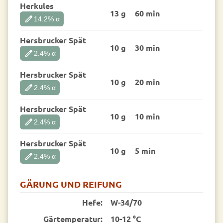
Herkules
13 g
60 min
edit
14.2
% α
Hersbrucker Spät
10 g
30 min
edit
2.4
% α
Hersbrucker Spät
10 g
20 min
edit
2.4
% α
Hersbrucker Spät
10 g
10 min
edit
2.4
% α
Hersbrucker Spät
10 g
5 min
edit
2.4
% α
GÄRUNG UND REIFUNG
Hefe:
W-34/70
Gärtemperatur:
10-12 °C