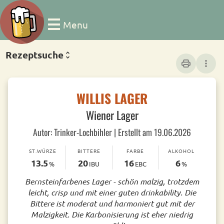
Menu
Rezeptsuche
print
more_vert
WILLIS LAGER
Wiener Lager
Autor: Trinker-Lochbihler | Erstellt am 19.06.2026
ST.WÜRZE
BITTERE
FARBE
ALKOHOL
13.5
20
16
6
%
IBU
EBC
%
Bernsteinfarbenes Lager - schön malzig, trotzdem
leicht, crisp und mit einer guten drinkability. Die
Bittere ist moderat und harmoniert gut mit der
Malzigkeit. Die Karbonisierung ist eher niedrig