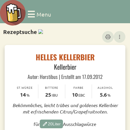
Menu
Rezeptsuche
print
more_vert
HELLES KELLERBIER
Kellerbier
Autor: Horstibus | Erstellt am 17.09.2012
ST.WÜRZE
BITTERE
FARBE
ALKOHOL
14
25
10
5.6
%
IBU
EBC
%
Bekömmliches, leicht trübes und goldenes Kellerbier
mit erfrischenden Citrus/Grapefruitnoten.
edit
für
Ausschlagwürze
20
Liter