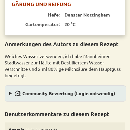
GÄRUNG UND REIFUNG
Hefe:
Danstar Nottingham
Gärtemperatur:
20 °C
Anmerkungen des Autors zu diesem Rezept
Weiches Wasser verwenden, ich habe Mannheimer
Stadtwasser zur Hälfte mit Destilliertem Wasser
verschnitte und 2 ml 80%ige Milchsäure dem Hauptguss
beigefügt.
family_group
Community Bewertung (Login notwendig)
Benutzerkommentare zu diesem Rezept
Aramis
22.06.23, 15:17 Uhr