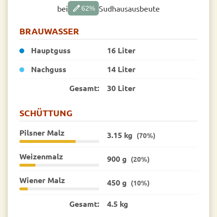
edit
bei
Sudhausausbeute
62
%
BRAUWASSER
Hauptguss
16 Liter
Nachguss
14 Liter
Gesamt:
30 Liter
SCHÜTTUNG
Pilsner Malz
3.15 kg
(70%)
Weizenmalz
900 g
(20%)
Wiener Malz
450 g
(10%)
Gesamt:
4.5 kg