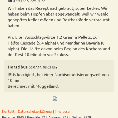
koli
19.12.15, 22:10 Uhr
Wir haben das Rezept nachgebraut, super Lecker. Wir
haben beim Hopfen aber abgewandelt, weil wir wenig
gehopftes Keller mögen und Restbestände verbraucht
haben.
Pro Liter Ausschlagwürze 1,2 Gramm Pellets, zur
Hälfte Cascade (5,4 alpha) und Mandarina Bavaria (8
alpha). Die Hälfte davon beim Beginn des Kochens und
der Rest 10 Minuten vor Schluss.
Horstibus
06.07.14, 08:03 Uhr
IBUs korrigiert, bei einer Nachisomerisierungszeit von
10 min.
Berechnet mit Müggelland.
Kontakt
∣
Datenschutzerklärung
∣
Impressum
Rezepte: 1840 ∣ Bierstile: 72 ∣ Autoren: 748 ∣ Nutzer: 9879