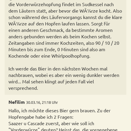
die Vorderwürzehopfung findet im Sudkessel nach
dem Läutern statt, aber bevor die WÃ¼rze kocht. Also
schon während des Läufervorgangs kannst du die klare
WÃ¼rze auf den Hopfen laufen lassen. Sorgt für
einen anderen Geschmack, da bestimmte Aromen
anders gebunden werden als beim Kochen selbst.
Zeitangaben sind immer Kochzeiten, also 90 / 10 / 20
Minuten bis zum Ende, 0 Minuten sind also am
Kochende oder eine Whirlpoolhopfung.
Ich werde das Bier in den nächsten Wochen mal
nachbrauen, wobei es aber ein wenig dunkler werden
wird... Mal sehen klingt auf jeden Fall viel
versprechend.
Nefilim
30.03.16, 21:18 Uhr
Hallo, ich möchte dieses Bier gern brauen. Zu der
Hopfengabe habe ich 2 Fragen:
Saazer u Cascade zuerst, aber wie soll ich
"Vorderwürze" deuten? Heisst das, die vorgegebene