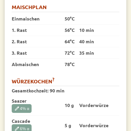
MAISCHPLAN
Einmaischen
50°C
1. Rast
56°C
10 min
2. Rast
64°C
40 min
3. Rast
72°C
35 min
Abmaischen
78°C
?
WÜRZEKOCHEN
Gesamtkochzeit:
90 min
Saazer
10 g
Vorder­würze
edit
4
% α
Cascade
5 g
Vorder­würze
edit
6
% α