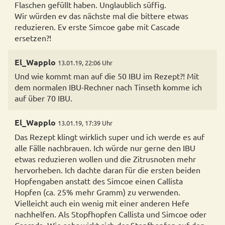
Flaschen gefüllt haben. Unglaublich süffig.
Wir würden ev das nächste mal die bittere etwas
reduzieren. Ev erste Simcoe gabe mit Cascade
ersetzen?!
El_Wapplo
13.01.19, 22:06 Uhr
Und wie kommt man auf die 50 IBU im Rezept?! Mit
dem normalen IBU-Rechner nach Tinseth komme ich
auf über 70 IBU.
El_Wapplo
13.01.19, 17:39 Uhr
Das Rezept klingt wirklich super und ich werde es auf
alle Fälle nachbrauen. Ich würde nur gerne den IBU
etwas reduzieren wollen und die Zitrusnoten mehr
hervorheben. Ich dachte daran für die ersten beiden
Hopfengaben anstatt des Simcoe einen Callista
Hopfen (ca. 25% mehr Gramm) zu verwenden.
Vielleicht auch ein wenig mit einer anderen Hefe
nachhelfen. Als Stopfhopfen Callista und Simcoe oder
Cascada. Wie sehr wirkt sich der Stopfhopfen auf den