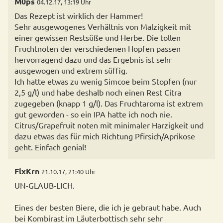
M0ps
04.12.17, 13:19 Uhr
Das Rezept ist wirklich der Hammer!
Sehr ausgewogenes Verhältnis von Malzigkeit mit
einer gewissen Restsüße und Herbe. Die tollen
Fruchtnoten der verschiedenen Hopfen passen
hervorragend dazu und das Ergebnis ist sehr
ausgewogen und extrem süffig.
Ich hatte etwas zu wenig Simcoe beim Stopfen (nur
2,5 g/l) und habe deshalb noch einen Rest Citra
zugegeben (knapp 1 g/l). Das Fruchtaroma ist extrem
gut geworden - so ein IPA hatte ich noch nie.
Citrus/Grapefruit noten mit minimaler Harzigkeit und
dazu etwas das für mich Richtung Pfirsich/Aprikose
geht. Einfach genial!
FlxKrn
21.10.17, 21:40 Uhr
UN-GLAUB-LICH.
Eines der besten Biere, die ich je gebraut habe. Auch
bei Kombirast im Läuterbottisch sehr sehr