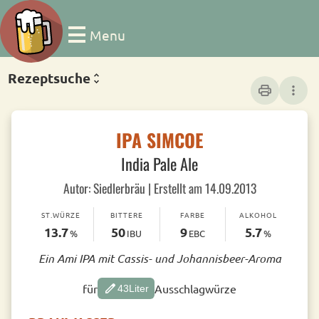
Menu
Rezeptsuche
print
more_vert
IPA SIMCOE
India Pale Ale
Autor: Siedlerbräu | Erstellt am 14.09.2013
ST.WÜRZE
BITTERE
FARBE
ALKOHOL
13.7
50
9
5.7
%
IBU
EBC
%
Ein Ami IPA mit Cassis- und Johannisbeer-Aroma
edit
für
Ausschlagwürze
43
Liter