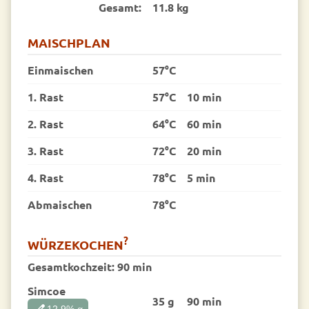
Gesamt:
11.8 kg
MAISCHPLAN
Einmaischen
57°C
1. Rast
57°C
10 min
2. Rast
64°C
60 min
3. Rast
72°C
20 min
4. Rast
78°C
5 min
Abmaischen
78°C
?
WÜRZEKOCHEN
Gesamtkochzeit:
90 min
Simcoe
35 g
90 min
edit
12.9
% α