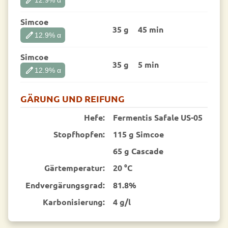
Simcoe
35 g
45 min
edit
12.9
% α
Simcoe
35 g
5 min
edit
12.9
% α
GÄRUNG UND REIFUNG
Hefe:
Fermentis Safale US-05
Stopfhopfen:
115 g Simcoe
65 g Cascade
Gärtemperatur:
20 °C
End­vergärungsgrad:
81.8%
Karbonisierung:
4 g/l