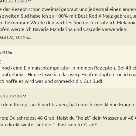
4.03.20, 15:06 Uhr
e das Rezept schon zweimal gebraut und jedesmal einen ande
zweiten Sud habe ich zu 100% mit Best Red X Malz gebraut,u
e zu bekommen.Werde den nächtes Sud noch zusätzlich Melanoi
pfen werde ich Bavaria Mandarina und Cascade verwenden!
24.03.20, 15:09 Uhr
9:15 Uhr
,
s noch eine Einmaischtemperatur in meinen Rezepten. Bei 48 
 aufgeheizt. Heute lasse ich das weg. Hopfenstopfen tue ich 
Ich hoffe es wird was und schmeckt dir. Gut Sud!
8.18, 18:10 Uhr
e dein Rezept auch nachbrauen, hätte noch zwei kleine Fragen..
en: Du schreibst 48 Grad. Heist du "heizt" dein Wasser auf 48 
nn direkt weiter auf die 1. Rast von 57 Grad?!