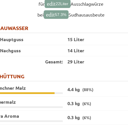
edit
für
Ausschlagwürze
22
Liter
edit
bei
Sudhausausbeute
57.3
%
RAUWASSER
Hauptguss
15 Liter
Nachguss
14 Liter
Gesamt:
29 Liter
CHÜTTUNG
nchner Malz
4.4 kg
(88%)
uermalz
0.3 kg
(6%)
ra Aroma
0.3 kg
(6%)