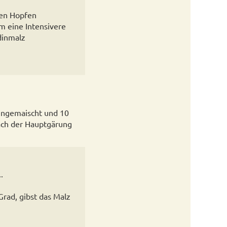
ren Hopfen
m eine Intensivere
dinmalz
eingemaischt und 10
nach der Hauptgärung
.
Grad, gibst das Malz