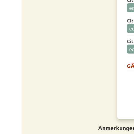
ed
Cit
ed
Cit
ed
GÄ
Anmerkungen