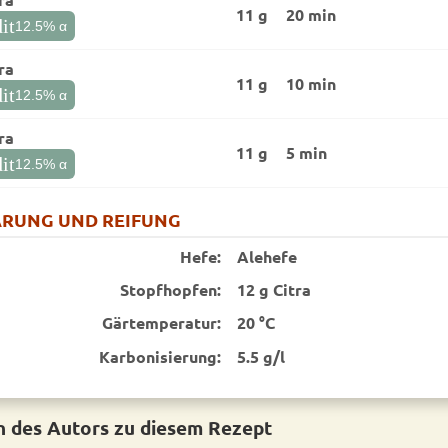
11 g
20 min
it
12.5
% α
ra
11 g
10 min
it
12.5
% α
ra
11 g
5 min
it
12.5
% α
RUNG UND REIFUNG
Hefe:
Alehefe
Stopfhopfen:
12 g Citra
Gärtemperatur:
20 °C
Karbonisierung:
5.5 g/l
 des Autors zu diesem Rezept