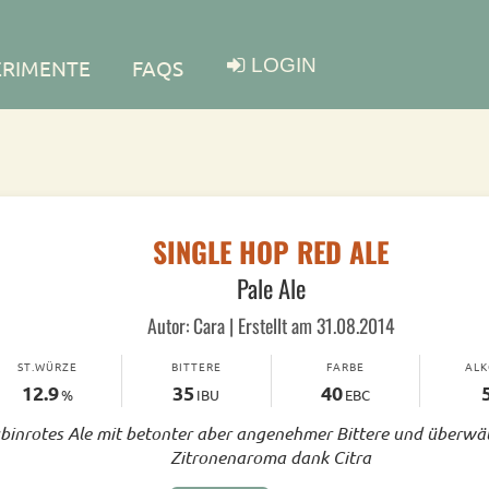
LOGIN
ERIMENTE
FAQS
SINGLE HOP RED ALE
Pale Ale
Autor: Cara | Erstellt am 31.08.2014
ST.WÜRZE
BITTERE
FARBE
AL
12.9
35
40
%
IBU
EBC
binrotes Ale mit betonter aber angenehmer Bittere und überwä
Zitronenaroma dank Citra