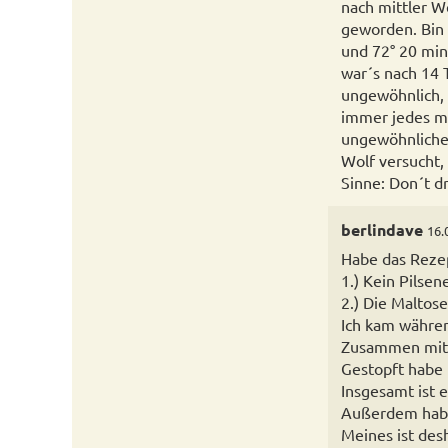
nach mittler W
geworden. Bin s
und 72° 20 min
war´s nach 14 T
ungewöhnlich, 
immer jedes ma
ungewöhnlichen
Wolf versucht, 
Sinne: Don´t dr
berlindave
16.
Habe das Rezep
1.) Kein Pilse
2.) Die Maltose
Ich kam währen
Zusammen mit d
Gestopft habe i
Insgesamt ist 
Außerdem habe
Meines ist des