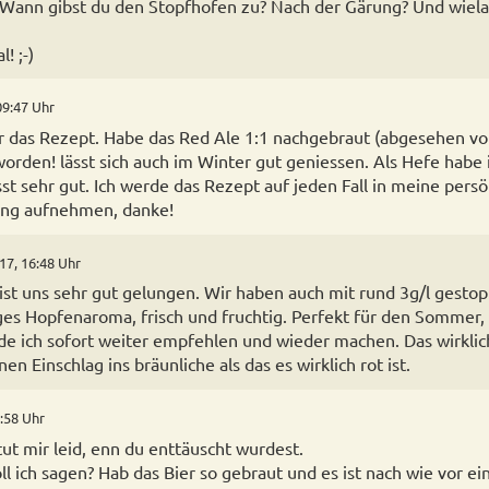
Wann gibst du den Stopfhofen zu? Nach der Gärung? Und wielan
! ;-)
09:47 Uhr
r das Rezept. Habe das Red Ale 1:1 nachgebraut (abgesehen von
worden! lässt sich auch im Winter gut geniessen. Als Hefe habe 
st sehr gut. Ich werde das Rezept auf jeden Fall in meine persö
ng aufnehmen, danke!
17, 16:48 Uhr
ist uns sehr gut gelungen. Wir haben auch mit rund 3g/l gestopf
es Hopfenaroma, frisch und fruchtig. Perfekt für den Sommer, 
de ich sofort weiter empfehlen und wieder machen. Das wirklic
nen Einschlag ins bräunliche als das es wirklich rot ist.
1:58 Uhr
tut mir leid, enn du enttäuscht wurdest.
oll ich sagen? Hab das Bier so gebraut und es ist nach wie vor e