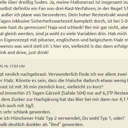
eile über dreißig Suden. Ja, meine Maltoserast ist insgesamt i
elbst definitiv ein Fan von drei-Rast-Verfahren; in der Regel 5
 außer ich plane was besonderes. Dein hoher Restextrakt wunde
agen inklusive Sicherheitswartezeit komplett durch, ist bei S-
wie hast du gemessen? Naja und schlank? Bei mir gar nicht, aber
l gleich werden, sind ja wohl zu viele Variablen drin. Hab mic
 Eigenrezept mit pilsener, englischem und belgischem Malz mi
wenns was wird stell ich´s hier ein, vielleicht is das dann erfolg
ink and drive, just drink!
05.16, 17:03 Uhr
t neulich nachgebraut. Verwunderlich finde ich vor allem zwei
ner Malz. Könnte es sein, dass die Maische dadurch etwas wenig
rast ist mit 30 min ziemlich kurz, vielleicht zu kurz?
d immerhin 25 Tagen Gärzeit (Safale S04) nur auf 6,3°P Restext
em Zucker zur Nachgärung hat das Bier bei mir dann nur 4,1 V
ch auch mit 3g/l.
es sehr schlank geworden.
 ich Münchener Malz Typ 2 verwendet, Du wohl Typ 1, oder?
halb deutlich dunkler als "Red" geworden.