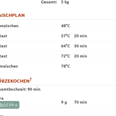
Gesamt:
5 kg
ISCHPLAN
nmaischen
48°C
Rast
57°C
20 min
Rast
64°C
30 min
Rast
72°C
20 min
maischen
78°C
?
ÜRZEKOCHEN
samtkochzeit:
90 min
ra
9 g
70 min
it
12.5
% α
ra