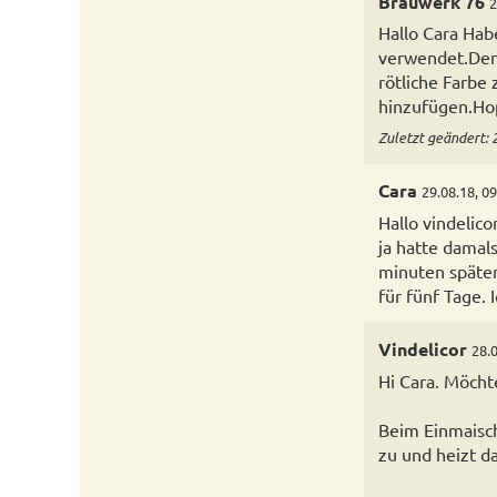
Brauwerk 76
2
Hallo Cara Hab
verwendet.Den 
rötliche Farb
hinzufügen.Ho
Zuletzt geändert: 
Cara
29.08.18, 0
Hallo vindelicor
ja hatte damal
minuten später
für fünf Tage. 
Vindelicor
28.0
Hi Cara. Möcht
Beim Einmaisch
zu und heizt da