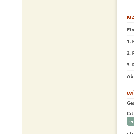
MA
Ei
1. 
2. 
3. 
Ab
W
Ge
Cit
ed
Cit