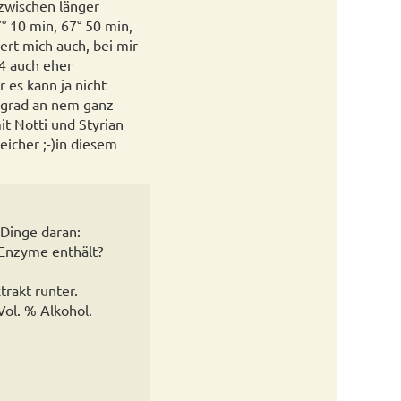
nzwischen länger
7° 10 min, 67° 50 min,
rt mich auch, bei mir
04 auch eher
 es kann ja nicht
h grad an nem ganz
t Notti und Styrian
reicher ;-)in diesem
 Dinge daran:
 Enzyme enthält?
rakt runter.
ol. % Alkohol.