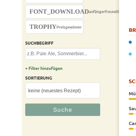
FONT_DOWNLOAD
anfängerfreundlich
TROPHY
Preisgewinner
B
SUCHBEGRIFF
+ Filter hinzufügen
SORTIERUNG
S
Mü
Sa
Ca