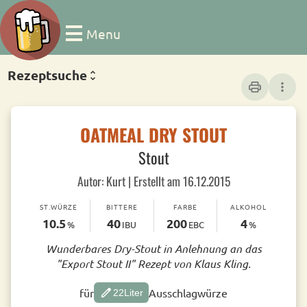
Menu
Rezeptsuche
print
more_vert
OATMEAL DRY STOUT
Stout
Autor: Kurt | Erstellt am 16.12.2015
ST.WÜRZE
BITTERE
FARBE
ALKOHOL
10.5
40
200
4
%
IBU
EBC
%
Wunderbares Dry-Stout in Anlehnung an das
"Export Stout II" Rezept von Klaus Kling.
edit
für
Ausschlagwürze
22
Liter