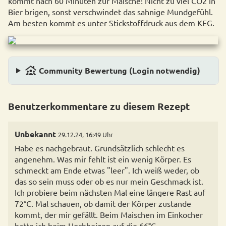
kommt nach 60 Minuten zur Maische! Nicht zu viel CO2 in
Bier brigen, sonst verschwindet das sahnige Mundgefühl.
Am besten kommt es unter Stickstoffdruck aus dem KEG.
family_group
Community Bewertung (Login notwendig)
Benutzerkommentare zu diesem Rezept
Unbekannt
29.12.24, 16:49 Uhr
Habe es nachgebraut. Grundsätzlich schlecht es
angenehm. Was mir fehlt ist ein wenig Körper. Es
schmeckt am Ende etwas "leer". Ich weiß weder, ob
das so sein muss oder ob es nur mein Geschmack ist.
Ich probiere beim nächsten Mal eine längere Rast auf
72°C. Mal schauen, ob damit der Körper zustande
kommt, der mir gefällt. Beim Maischen im Einkocher
hatte ich beim Hochheizen auf die 66°C