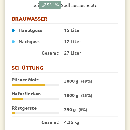
edit
bei
Sudhausausbeute
53.1
%
BRAUWASSER
Hauptguss
15 Liter
Nachguss
12 Liter
Gesamt:
27 Liter
SCHÜTTUNG
Pilsner Malz
3000 g
(69%)
Haferflocken
1000 g
(23%)
Röstgerste
350 g
(8%)
Gesamt:
4.35 kg