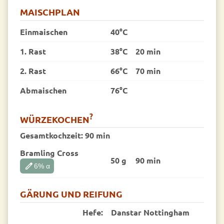
MAISCHPLAN
Einmaischen
40°C
1. Rast
38°C
20 min
2. Rast
66°C
70 min
Abmaischen
76°C
?
WÜRZEKOCHEN
Gesamtkochzeit:
90 min
Bramling Cross
50 g
90 min
edit
6
% α
GÄRUNG UND REIFUNG
Hefe:
Danstar Nottingham