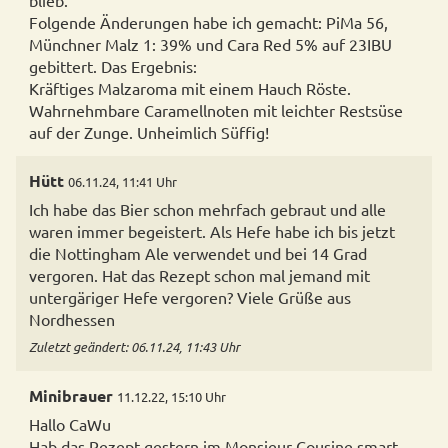
blieb.
Folgende Änderungen habe ich gemacht: PiMa 56,
Münchner Malz 1: 39% und Cara Red 5% auf 23IBU
gebittert. Das Ergebnis:
Kräftiges Malzaroma mit einem Hauch Röste.
Wahrnehmbare Caramellnoten mit leichter Restsüse
auf der Zunge. Unheimlich Süffig!
Hütt
06.11.24, 11:41 Uhr
Ich habe das Bier schon mehrfach gebraut und alle
waren immer begeistert. Als Hefe habe ich bis jetzt
die Nottingham Ale verwendet und bei 14 Grad
vergoren. Hat das Rezept schon mal jemand mit
untergäriger Hefe vergoren? Viele Grüße aus
Nordhessen
Zuletzt geändert: 06.11.24, 11:43 Uhr
Minibrauer
11.12.22, 15:10 Uhr
Hallo CaWu
Hab das Rezept gestern im Monsieur Cousine smart