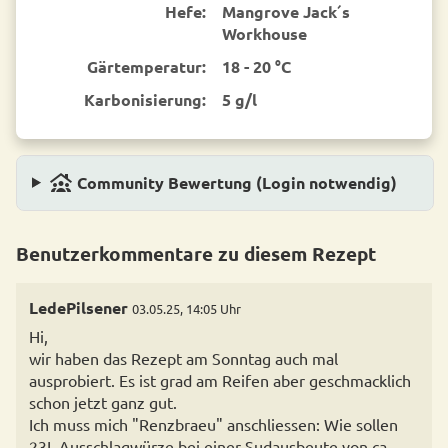
Hefe:
Mangrove Jack´s
Workhouse
Gärtemperatur:
18 - 20 °C
Karbonisierung:
5 g/l
family_group
Community Bewertung (Login notwendig)
Benutzerkommentare zu diesem Rezept
LedePilsener
03.05.25, 14:05 Uhr
Hi,
wir haben das Rezept am Sonntag auch mal
ausprobiert. Es ist grad am Reifen aber geschmacklich
schon jetzt ganz gut.
Ich muss mich "Renzbraeu" anschliessen: Wie sollen
23L Ausschlagwürze bei einer Sudausbeute von ca.