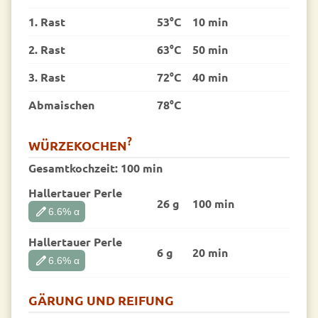
1. Rast
53°C
10 min
2. Rast
63°C
50 min
3. Rast
72°C
40 min
Abmaischen
78°C
?
WÜRZEKOCHEN
Gesamtkochzeit:
100 min
Hallertauer Perle
26 g
100 min
edit
6.6
% α
Hallertauer Perle
6 g
20 min
edit
6.6
% α
GÄRUNG UND REIFUNG