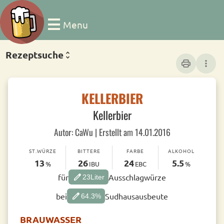
Menu
Rezeptsuche
print
more_vert
KELLERBIER
Kellerbier
Autor: CaWu | Erstellt am 14.01.2016
ST.WÜRZE
BITTERE
FARBE
ALKOHOL
13
26
24
5.5
%
IBU
EBC
%
edit
für
Ausschlagwürze
23
Liter
edit
bei
Sudhausausbeute
64.3
%
BRAUWASSER