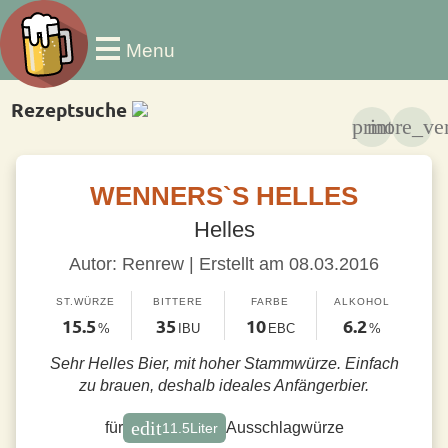
Menu
Rezeptsuche
print
more_ver
WENNERS`S HELLES
Helles
Autor: Renrew | Erstellt am 08.03.2016
ST.WÜRZE
BITTERE
FARBE
ALKOHOL
15.5
35
10
6.2
%
IBU
EBC
%
Sehr Helles Bier, mit hoher Stammwürze. Einfach
zu brauen, deshalb ideales Anfängerbier.
edit
für
Ausschlagwürze
11.5
Liter