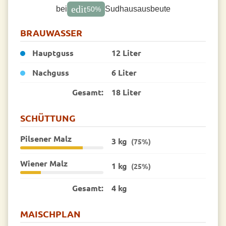
edit
bei
Sudhausausbeute
50
%
BRAUWASSER
Hauptguss
12 Liter
Nachguss
6 Liter
Gesamt:
18 Liter
SCHÜTTUNG
Pilsener Malz
3 kg
(75%)
Wiener Malz
1 kg
(25%)
Gesamt:
4 kg
MAISCHPLAN