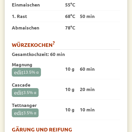
Einmaischen
55°C
1. Rast
68°C
50 min
Abmaischen
78°C
?
WÜRZEKOCHEN
Gesamtkochzeit:
60 min
Magnung
10 g
60 min
edit
13.5
% α
Cascade
10 g
20 min
edit
3.5
% α
Tettnanger
10 g
10 min
edit
3.5
% α
GÄRUNG UND REIFUNG