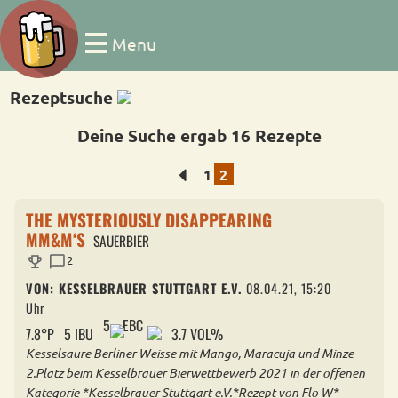
Menu
Rezeptsuche
Deine Suche ergab 16 Rezepte
1
2
THE MYSTERIOUSLY DISAPPEARING
MM&M‘S
SAUERBIER
trophy
chat_bubble
2
VON: KESSELBRAUER STUTTGART E.V.
08.04.21, 15:20
Uhr
5
EBC
7.8°P
5 IBU
3.7 VOL%
Kesselsaure Berliner Weisse mit Mango, Maracuja und Minze
2.Platz beim Kesselbrauer Bierwettbewerb 2021 in der offenen
Kategorie *Kesselbrauer Stuttgart e.V.*Rezept von Flo W*