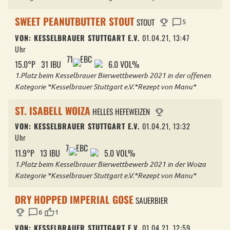
SWEET PEANUTBUTTER STOUT
trophy
chat_bubble
STOUT
5
VON: KESSELBRAUER STUTTGART E.V.
01.04.21, 13:47
Uhr
71
EBC
15.0°P
31 IBU
6.0 VOL%
1.Platz beim Kesselbrauer Bierwettbewerb 2021 in der offenen
Kategorie *Kesselbrauer Stuttgart e.V.*Rezept von Manu*
ST. ISABELL WOIZA
trophy
HELLES HEFEWEIZEN
VON: KESSELBRAUER STUTTGART E.V.
01.04.21, 13:32
Uhr
7
EBC
11.9°P
13 IBU
5.0 VOL%
1.Platz beim Kesselbrauer Bierwettbewerb 2021 in der Woiza
Kategorie *Kesselbrauer Stuttgart e.V.*Rezept von Manu*
DRY HOPPED IMPERIAL GOSE
SAUERBIER
trophy
chat_bubble
thumb_up
6
1
VON: KESSELBRAUER STUTTGART E.V.
01.04.21, 12:59