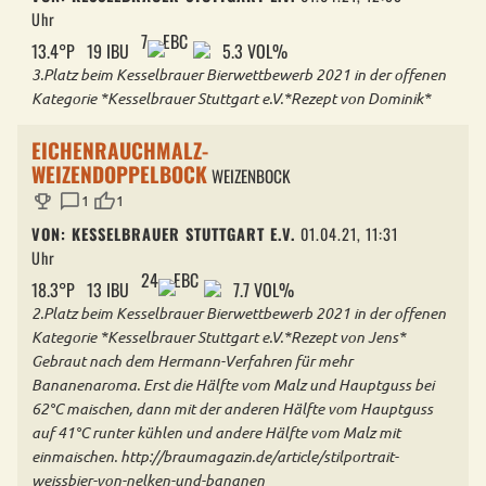
Uhr
7
EBC
13.4°P
19 IBU
5.3 VOL%
3.Platz beim Kesselbrauer Bierwettbewerb 2021 in der offenen
Kategorie *Kesselbrauer Stuttgart e.V.*Rezept von Dominik*
EICHENRAUCHMALZ-
WEIZENDOPPELBOCK
WEIZENBOCK
trophy
chat_bubble
thumb_up
1
1
VON: KESSELBRAUER STUTTGART E.V.
01.04.21, 11:31
Uhr
24
EBC
18.3°P
13 IBU
7.7 VOL%
2.Platz beim Kesselbrauer Bierwettbewerb 2021 in der offenen
Kategorie *Kesselbrauer Stuttgart e.V.*Rezept von Jens*
Gebraut nach dem Hermann-Verfahren für mehr
Bananenaroma. Erst die Hälfte vom Malz und Hauptguss bei
62°C maischen, dann mit der anderen Hälfte vom Hauptguss
auf 41°C runter kühlen und andere Hälfte vom Malz mit
einmaischen. http://braumagazin.de/article/stilportrait-
weissbier-von-nelken-und-bananen