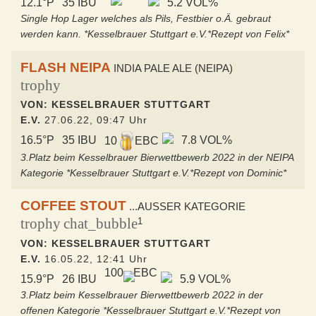
12.1°P
35 IBU
5.2 VOL%
Single Hop Lager welches als Pils, Festbier o.Ä. gebraut
werden kann. *Kesselbrauer Stuttgart e.V.*Rezept von Felix*
FLASH NEIPA
INDIA PALE ALE (NEIPA)
trophy
VON: KESSELBRAUER STUTTGART
E.V.
27.06.22, 09:47 Uhr
16.5°P
35 IBU
7.8 VOL%
10
EBC
3.Platz beim Kesselbrauer Bierwettbewerb 2022 in der NEIPA
Kategorie *Kesselbrauer Stuttgart e.V.*Rezept von Dominic*
COFFEE STOUT
...AUSSER KATEGORIE
trophy
chat_bubble
1
VON: KESSELBRAUER STUTTGART
E.V.
16.05.22, 12:41 Uhr
100
EBC
15.9°P
26 IBU
5.9 VOL%
3.Platz beim Kesselbrauer Bierwettbewerb 2022 in der
offenen Kategorie *Kesselbrauer Stuttgart e.V.*Rezept von