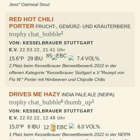
Jens* Oatmeal Stout
RED HOT CHILI
PORTER
FRUCHT-, GEWÜRZ- UND KRÄUTERBIERE
trophy
chat_bubble
2
VON: KESSELBRAUER STUTTGART
E.V.
22.03.22, 21:41 Uhr
85
EBC
15.6°P
29 IBU
7.4 VOL%
2.Platz beim Kesselbrauer Bierwettbewerb 2022 in der
offenen Kategorie *Kesselbrauer Stuttgart e.V.*Rezept von
Flo W.* Porter mit Himbeeren und Chipotle Chilis
DRIVES ME HAZY
INDIA PALE ALE (NEIPA)
trophy
chat_bubble
thumb_up
6
1
VON: KESSELBRAUER STUTTGART
E.V.
22.02.22, 12:48 Uhr
15.0°P
8 IBU
6.0 VOL%
12
EBC
1.Platz beim Kesselbrauer Bierwettbewerb 2022 in der NEIPA