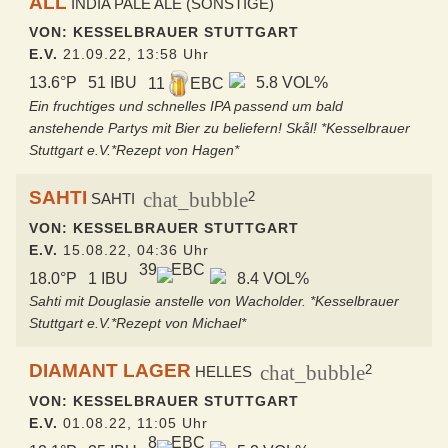
ALL
INDIA PALE ALE (SONSTIGE)
VON: KESSELBRAUER STUTTGART
E.V.
21.09.22, 13:58 Uhr
13.6°P
51 IBU
5.8 VOL%
11
EBC
Ein fruchtiges und schnelles IPA passend um bald
anstehende Partys mit Bier zu beliefern! Skål! *Kesselbrauer
Stuttgart e.V.*Rezept von Hagen*
SAHTI
chat_bubble
2
SAHTI
VON: KESSELBRAUER STUTTGART
E.V.
15.08.22, 04:36 Uhr
39
EBC
18.0°P
1 IBU
8.4 VOL%
Sahti mit Douglasie anstelle von Wacholder. *Kesselbrauer
Stuttgart e.V.*Rezept von Michael*
DIAMANT LAGER
chat_bubble
2
HELLES
VON: KESSELBRAUER STUTTGART
E.V.
01.08.22, 11:05 Uhr
8
EBC