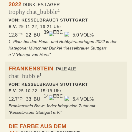
2022
DUNKLES LAGER
trophy
chat_bubble
4
VON: KESSELBRAUER STUTTGART
E.V.
29.11.22, 16:21 Uhr
39
EBC
12.8°P
22 IBU
5.0 VOL%
1. Platz bei den Haus- und Hobbybrauertagen 2022 in der
Kategorie: Münchner Dunkel *Kesselbrauer Stuttgart
e.V.*Rezept von Horst*
FRANKENSTEIN
PALE ALE
chat_bubble
1
VON: KESSELBRAUER STUTTGART
E.V.
25.10.22, 15:19 Uhr
14
EBC
12.7°P
33 IBU
5.4 VOL%
Frankenstein Brew: Jeder bringt eine Zutat mit.
*Kesselbrauer Stuttgart e.V.*
DIE FARBE AUS DEM