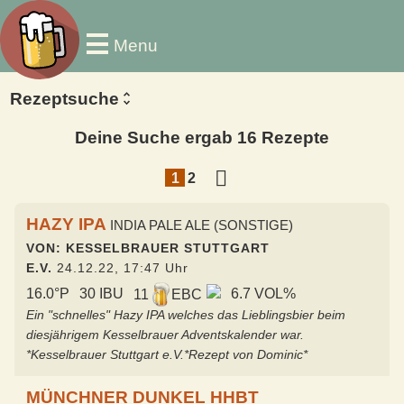
Menu
Rezeptsuche
Deine Suche ergab 16 Rezepte
1
2
HAZY IPA
INDIA PALE ALE (SONSTIGE)
VON: KESSELBRAUER STUTTGART
E.V.
24.12.22, 17:47 Uhr
16.0°P
30 IBU
6.7 VOL%
11
EBC
Ein "schnelles" Hazy IPA welches das Lieblingsbier beim
diesjährigem Kesselbrauer Adventskalender war.
*Kesselbrauer Stuttgart e.V.*Rezept von Dominic*
MÜNCHNER DUNKEL HHBT