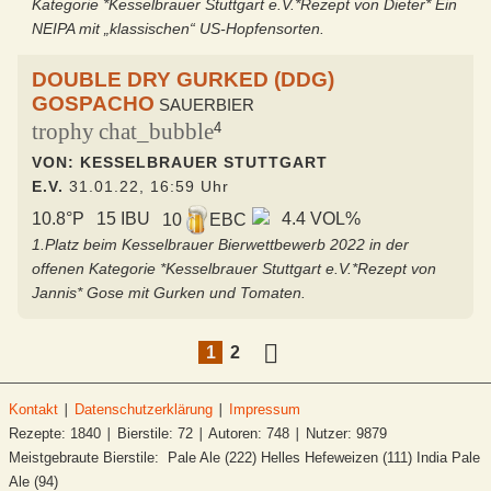
Kategorie *Kesselbrauer Stuttgart e.V.*Rezept von Dieter* Ein
NEIPA mit „klassischen“ US-Hopfensorten.
DOUBLE DRY GURKED (DDG)
GOSPACHO
SAUERBIER
trophy
chat_bubble
4
VON: KESSELBRAUER STUTTGART
E.V.
31.01.22, 16:59 Uhr
10.8°P
15 IBU
4.4 VOL%
10
EBC
1.Platz beim Kesselbrauer Bierwettbewerb 2022 in der
offenen Kategorie *Kesselbrauer Stuttgart e.V.*Rezept von
Jannis* Gose mit Gurken und Tomaten.
1
2
Kontakt
∣
Datenschutzerklärung
∣
Impressum
Rezepte: 1840 ∣ Bierstile: 72 ∣ Autoren: 748 ∣ Nutzer: 9879
Meistgebraute Bierstile: Pale Ale (222) Helles Hefeweizen (111) India Pale
Ale (94)