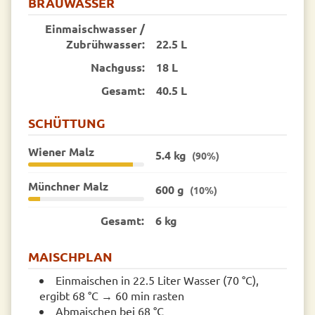
BRAUWASSER
Einmaischwasser /
Zubrühwasser:
22.5 L
Nachguss:
18 L
Gesamt:
40.5 L
SCHÜTTUNG
Wiener Malz
5.4 kg
(90%)
Münchner Malz
600 g
(10%)
Gesamt:
6 kg
MAISCHPLAN
Einmaischen in 22.5 Liter Wasser (70 °C),
ergibt 68 °C → 60 min rasten
Abmaischen bei 68 °C