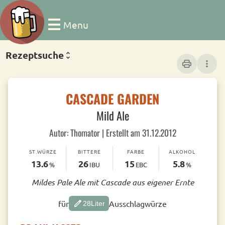
Menu
Rezeptsuche
print
more_vert
CASCADE GARDEN
Mild Ale
Autor: Thomator | Erstellt am 31.12.2012
ST.WÜRZE
BITTERE
FARBE
ALKOHOL
13.6
26
15
5.8
%
IBU
EBC
%
Mildes Pale Ale mit Cascade aus eigener Ernte
edit
für
Ausschlagwürze
28
Liter