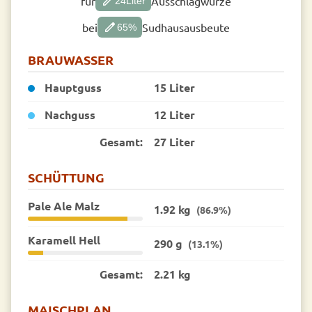
edit
für
Ausschlagwürze
24
Liter
edit
bei
Sudhausausbeute
65
%
BRAUWASSER
Hauptguss
15 Liter
Nachguss
12 Liter
Gesamt:
27 Liter
SCHÜTTUNG
Pale Ale Malz
1.92 kg
(86.9%)
Karamell Hell
290 g
(13.1%)
Gesamt:
2.21 kg
MAISCHPLAN