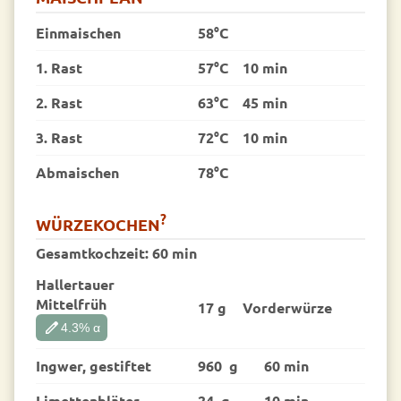
Einmaischen
58°C
1. Rast
57°C
10 min
2. Rast
63°C
45 min
3. Rast
72°C
10 min
Abmaischen
78°C
?
WÜRZEKOCHEN
Gesamtkochzeit:
60 min
Hallertauer
Mittelfrüh
17 g
Vorder­würze
edit
4.3
% α
Ingwer, gestiftet
960 g
60 min
Limettenbläter
24 g
10 min