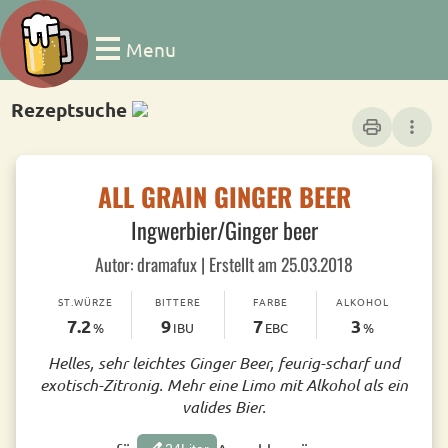
Menu
Rezeptsuche
print
more_vert
ALL GRAIN GINGER BEER
Ingwerbier/Ginger beer
Autor: dramafux | Erstellt am 25.03.2018
ST.WÜRZE
BITTERE
FARBE
ALKOHOL
7.2
9
7
3
%
IBU
EBC
%
Helles, sehr leichtes Ginger Beer, feurig-scharf und
exotisch-Zitronig. Mehr eine Limo mit Alkohol als ein
valides Bier.