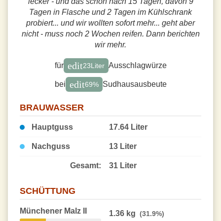
lecker - und das schon nach 15 Tagen, davon 9
Tagen in Flasche und 2 Tagen im Kühlschrank
probiert... und wir wollten sofort mehr... geht aber
nicht - muss noch 2 Wochen reifen. Dann berichten
wir mehr.
edit
für
Ausschlagwürze
23
Liter
edit
bei
Sudhausausbeute
69
%
BRAUWASSER
Hauptguss
17.64 Liter
Nachguss
13 Liter
Gesamt:
31 Liter
SCHÜTTUNG
Münchener Malz II
1.36 kg
(31.9%)