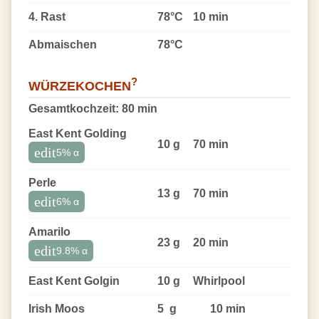
4. Rast
78°C
10 min
Abmaischen
78°C
?
WÜRZEKOCHEN
Gesamtkochzeit:
80 min
East Kent Golding
10 g
70 min
edit
5
% α
Perle
13 g
70 min
edit
6
% α
Amarilo
23 g
20 min
edit
9.8
% α
East Kent Golgin
10 g
Whirlpool
Irish Moos
5 g
10 min