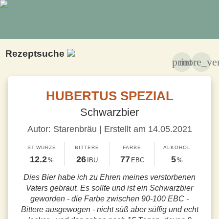
Rezeptsuche
print
more_ver
HUBERTUS SPEZIAL
Schwarzbier
Autor: Starenbräu | Erstellt am 14.05.2021
ST.WÜRZE
BITTERE
FARBE
ALKOHOL
12.2
26
77
5
%
IBU
EBC
%
Dies Bier habe ich zu Ehren meines verstorbenen
Vaters gebraut. Es sollte und ist ein Schwarzbier
geworden - die Farbe zwischen 90-100 EBC -
Bittere ausgewogen - nicht süß aber süffig und echt