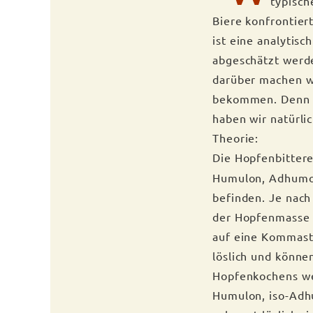
typisch
Biere konfrontiert
ist eine analytis
abgeschätzt werd
darüber machen wi
bekommen. Denn we
haben wir natürli
Theorie:
Die Hopfenbittere
Humulon, Adhumol
befinden. Je nach
der Hopfenmasse s
auf eine Kommast
löslich und könne
Hopfenkochens wer
Humulon, iso-Adhu