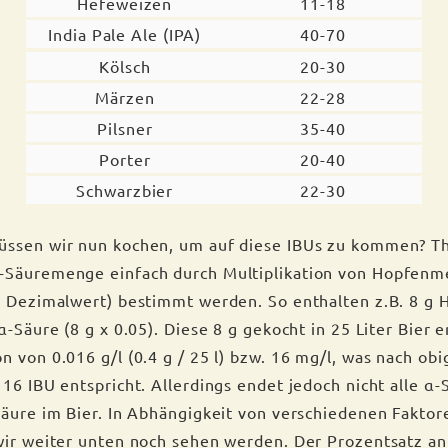
Hefeweizen
11-18
India Pale Ale (IPA)
40-70
Kölsch
20-30
Märzen
22-28
Pilsner
35-40
Porter
20-40
Schwarzbier
22-30
üssen wir nun kochen, um auf diese IBUs zu kommen? T
-Säuremenge einfach durch Multiplikation von Hopfen
s Dezimalwert) bestimmt werden. So enthalten z.B. 8 g 
α-Säure (8 g x 0.05). Diese 8 g gekocht in 25 Liter Bier 
 von 0.016 g/l (0.4 g / 25 l) bzw. 16 mg/l, was nach obi
 16 IBU entspricht. Allerdings endet jedoch nicht alle α
Säure im Bier. In Abhängigkeit von verschiedenen Faktor
wir weiter unten noch sehen werden. Der Prozentsatz an