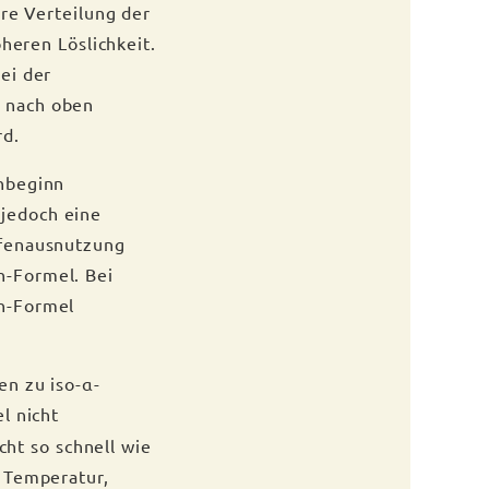
ere Verteilung der
heren Löslichkeit.
ei der
 nach oben
rd.
chbeginn
jedoch eine
pfenausnutzung
h-Formel. Bei
h-Formel
en zu iso-α-
l nicht
cht so schnell wie
 Temperatur,