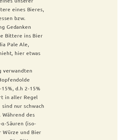
eines unserer
tere eines Bieres,
messen bzw.
ung Gedanken
 Bittere ins Bier
ia Pale Ale,
ieht, hier etwas
g verwandten
 Hopfendolde
2-15%, d.h 2-15%
 in aller Regel
 sind nur schwach
n. Während des
-α-Säuren (iso-
r Würze und Bier