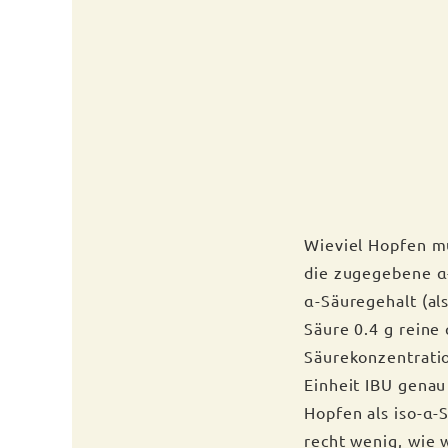
Wieviel Hopfen m
die zugegebene α
α-Säuregehalt (al
Säure 0.4 g reine 
Säurekonzentration
Einheit IBU genau
Hopfen als iso-α-
recht wenig, wie 