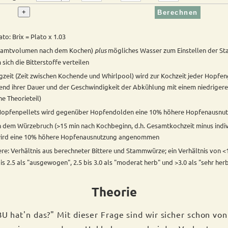
+
to: Brix = Plato x 1.03
samtvolumen nach dem Kochen)
plus
mögliches Wasser zum Einstellen der S
ich die Bitterstoffe verteilen
gzeit (Zeit zwischen Kochende und Whirlpool) wird zur Kochzeit jeder Hopfe
end ihrer Dauer und der Geschwindigkeit der Abkühlung mit einem niedriger
he Theorieteil)
Hopfenpellets wird gegenüber Hopfendolden eine 10% höhere Hopfenausn
 dem Würzebruch (>15 min nach Kochbeginn, d.h. Gesamtkochzeit minus indiv
 wird eine 10% höhere Hopfenausnutzung angenommen
: Verhältnis aus berechneter Bittere und Stammwürze; ein Verhältnis von <1.0
5 bis 2.5 als "ausgewogen", 2.5 bis 3.0 als "moderat herb" und >3.0 als "sehr herb
Theorie
IBU hat'n das?" Mit dieser Frage sind wir sicher schon v