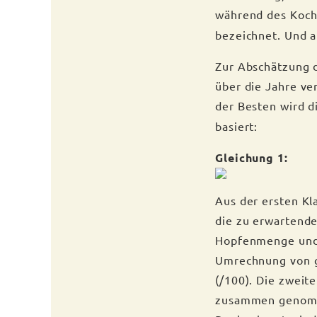
während des Koche
bezeichnet. Und a
Zur Abschätzung 
über die Jahre ve
der Besten wird 
basiert:
Gleichung 1:
Aus der ersten Kl
die zu erwartend
Hopfenmenge und d
Umrechnung von g
(/100). Die zweit
zusammen genomme