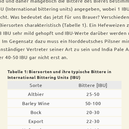
sind und daher maßgeblich die Bittere des Bieres bestimm
BU (International bittering units) angegeben, wobei 1 IBU
richt. Was bedeutet das jetzt für uns Brauer? Verschiede
Biersorten charakteristisch (Tabelle 1). Ein Hefeweizen z.
8 IBU sehr mild gehopft und IBU-Werte darüber werden 
. Im Gegensatz dazu muss ein Norddeutsches Pilsner mi
nständiger Vertreter seiner Art zu sein und India Pale A
r 40-50 IBU gar nicht erst an.
Tabelle 1: Biersorten und ihre typische Bittere in
Inter­national Bittering Units (IBU)
Sorte
Bittere [IBU]
Altbier
25-50
Barley Wine
50-100
Bock
20-30
Export
22-30