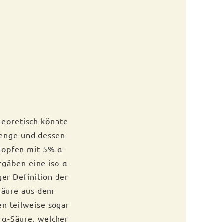
heoretisch könnte
menge und dessen
Hopfen mit 5% α-
ergäben eine iso-α-
ger Definition der
-Säure aus dem
en teilweise sogar
 α-Säure, welcher