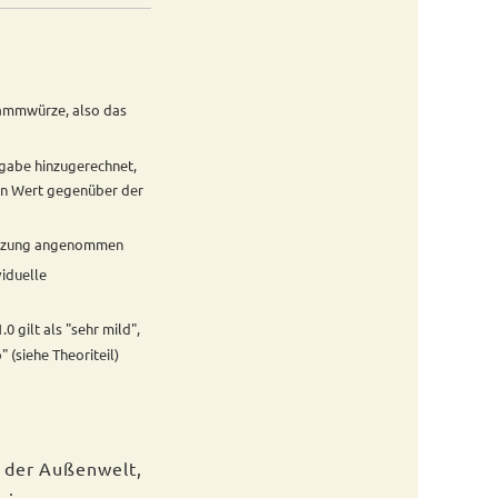
tammwürze, also das
ngabe hinzugerechnet,
en Wert gegenüber der
utzung angenommen
iduelle
 gilt als "sehr mild",
" (siehe Theoriteil)
on der Außenwelt,