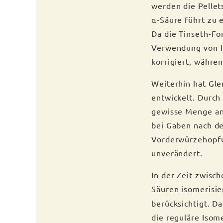
werden die Pellet
α-Säure führt zu e
Da die Tinseth-Fo
Verwendung von H
korrigiert, währe
Weiterhin hat Gle
entwickelt. Durc
gewisse Menge an
bei Gaben nach d
Vorderwürzehopfu
unverändert.
In der Zeit zwisc
Säuren isomerisie
berücksichtigt. Da
die reguläre Isom