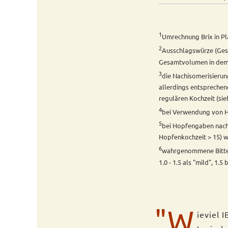
1
Umrechnung Brix in Pla
2
Ausschlagswürze (Ge
Gesamtvolumen in dem s
3
die Nachisomerisierun
allerdings entsprechen
regulären Kochzeit (sie
4
bei Verwendung von 
5
bei Hopfengaben nach
Hopfenkochzeit > 15)
6
wahrgenommene Bittere
1.0 - 1.5 als "mild", 1.
"W
ieviel 