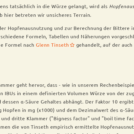
ns tatsächlich in die Würze gelangt, wird als
Hopfenau
b hier betreten wir unsicheres Terrain.
der Hopfenausnutzung und zur Berechnung der Bittere 
rschiedene Formeln, Tabellen und Näherungen vorgeschl
die Formel nach
Glenn Tinseth
gehandelt, auf der auch
ammer geht hervor, dass - wie in unserem Rechenbeispie
en IBUs in einem definierten Volumen Würze von der z
essen α-Säure Gehaltes abhängt. Der Faktor 10 ergibt 
 Hopfen in mg (x1000) und dem Dezimalwert des α-Sä
e und dritte Klammer ("Bigness factor" und "boil time fa
n die von Tinseth empirisch ermittelte Hopfenausnut