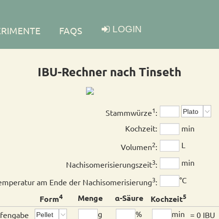
LOGIN
ERIMENTE
FAQS
IBU-Rechner nach Tinseth
1
Stammwürze
:
Kochzeit:
min
L
2
Volumen
:
min
3
Nach­isomerisie­rungszeit
:
°C
3
emperatur am Ende der Nach­isomerisierung
:
4
5
Menge
α-Säure
Form
Kochzeit
g
%
min
fen­gabe
= 0 IBU