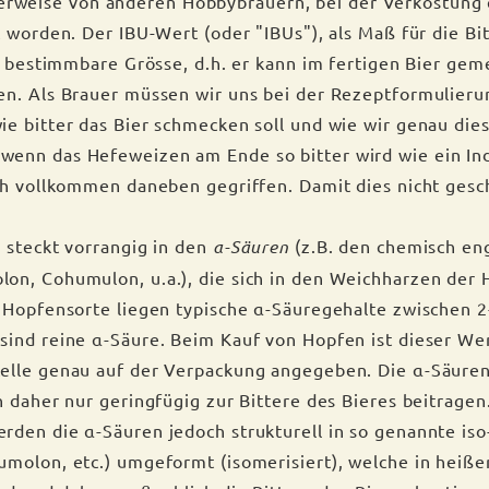
erweise von anderen Hobbybrauern, bei der Verkostung 
 worden. Der IBU-Wert (oder "IBUs"), als Maß für die Bit
ch bestimmbare Grösse, d.h. er kann im fertigen Bier ge
en. Als Brauer müssen wir uns bei der Rezeptformulier
e bitter das Bier schmecken soll und wie wir genau diese
nn das Hefeweizen am Ende so bitter wird wie ein Ind
ch vollkommen daneben gegriffen. Damit dies nicht gesch
 steckt vorrangig in den
α-Säuren
(z.B. den chemisch en
on, Cohumulon, u.a.), die sich in den Weichharzen der
 Hopfensorte liegen typische α-Säuregehalte zwischen 
ind reine α-Säure. Beim Kauf von Hopfen ist dieser Wert
elle genau auf der Verpackung angegeben. Die α-Säuren
n daher nur geringfügig zur Bittere des Bieres beitrage
den die α-Säuren jedoch strukturell in so genannte iso
molon, etc.) umgeformt (isomerisiert), welche in heiße