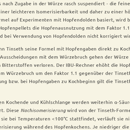
s nach Zugabe in der Würze rasch suspendiert - die fein
iner leichteren Isomerisierbarkeit und daher zu einer hö
rmel auf Experimenten mit Hopfendolden basiert, wird b
opfenpellets die Hopfenausnutzung mit dem Faktor 1.1
nd bei Verwendung von Hopfendolden nicht korrigiert wi
nn Tinseth seine Formel mit Hopfengaben direkt zu Ko
h Ausscheidungen mit dem Würzebruch gehen der Würze 
 Bitterstoffen verloren. Der IBU-Rechner ehöht die Ho
em Würzebruch um den Faktor 1.1 gegenüber der Tinset
ng bzw. bei Hopfengaben zu Kochbeginn gilt die Tinset
hen Kochende und Kühlschlange werden weiterhin α-Säur
rt. Diese
Nachisomerisierung
wird von der Tinseth-Forme
 sie bei Temperaturen <100°C stattfindet, verläuft sie ni
erisierung während des Hopfenkochens. Je niedriger die