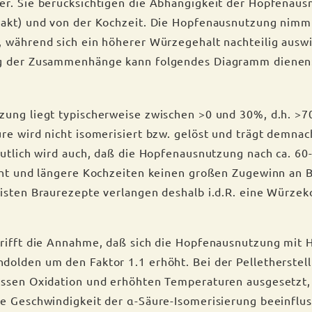
er. Sie berücksichtigen die Abhängigkeit der Hopfenau
rakt) und von der Kochzeit. Die Hopfenausnutzung nimm
 während sich ein höherer Würzegehalt nachteilig auswi
g der Zusammenhänge kann folgendes Diagramm dienen
zung liegt typischerweise zwischen >0 und 30%, d.h. >
re wird nicht isomerisiert bzw. gelöst und trägt demnach
eutlich wird auch, daß die Hopfenausnutzung nach ca. 60
cht und längere Kochzeiten keinen großen Zugewinn an 
isten Braurezepte verlangen deshalb i.d.R. eine Würzek
rifft die Annahme, daß sich die Hopfenausnutzung mit 
olden um den Faktor 1.1 erhöht. Bei der Pelletherstel
issen Oxidation und erhöhten Temperaturen ausgesetzt,
e Geschwindigkeit der α-Säure-Isomerisierung beeinflu