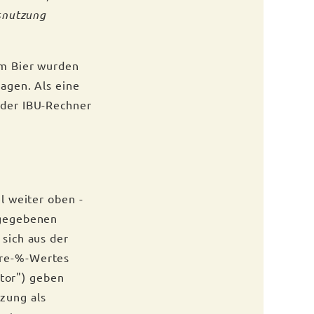
snutzung
im Bier wurden
agen. Als eine
 der IBU-Rechner
l weiter oben -
ugegebenen
sich aus der
ure-%-Wertes
ctor") geben
zung als