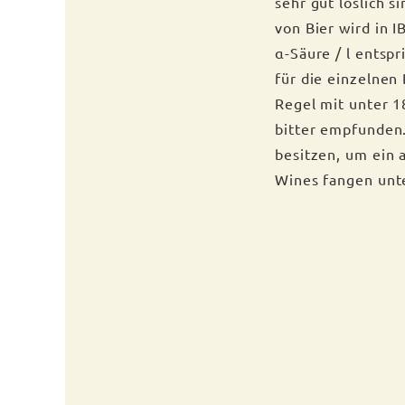
sehr gut löslich 
von Bier wird in I
α-Säure / l entsp
für die einzelnen 
Regel mit unter 1
bitter empfunden
besitzen, um ein a
Wines fangen unte