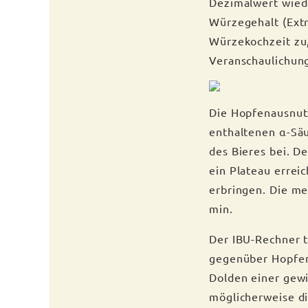
Dezimalwert wied
Würzegehalt (Ext
Würzekochzeit zu,
Veranschaulichun
Die Hopfenausnut
enthaltenen α-Säu
des Bieres bei. D
ein Plateau errei
erbringen. Die me
min.
Der IBU-Rechner t
gegenüber Hopfend
Dolden einer gew
möglicherweise di