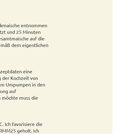
Dickmaische entnommen
itzt und 25 Minuten
esamtmaische auf die
gemäß dem eigentlichen
Rezeptdaten eine
 der Kochzeit von
beim Umpumpen in den
lung auf
n möchte muss die
 Ich favorisiere die
 RMM25 geholt. Ich