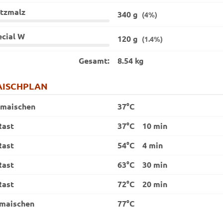
itzmalz
340 g
(4%)
ecial W
120 g
(1.4%)
Gesamt:
8.54 kg
ISCHPLAN
nmaischen
37°C
Rast
37°C
10 min
Rast
54°C
4 min
Rast
63°C
30 min
Rast
72°C
20 min
maischen
77°C