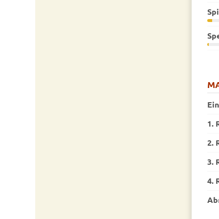
Sp
Sp
MA
Ei
1. 
2. 
3. 
4. 
Ab