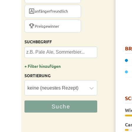
FONT_DOWNLOAD
anfängerfreundlich
TROPHY
Preisgewinner
SUCHBEGRIFF
B
+ Filter hinzufügen
SORTIERUNG
S
Wi
Car