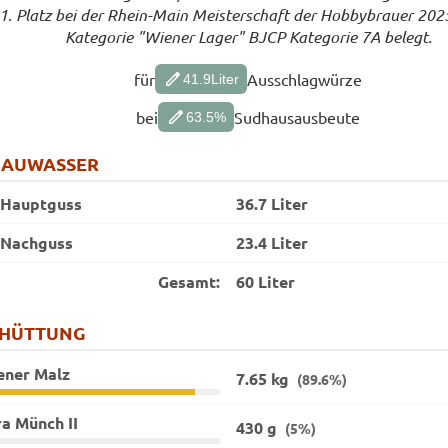
1. Platz bei der Rhein-Main Meisterschaft der Hobbybrauer 2025
Kategorie "Wiener Lager" BJCP Kategorie 7A belegt.
edit
für
Ausschlagwürze
41.9
Liter
edit
bei
Sudhausausbeute
63.5
%
RAUWASSER
Hauptguss
36.7 Liter
Nachguss
23.4 Liter
Gesamt:
60 Liter
CHÜTTUNG
ener Malz
7.65 kg
(89.6%)
a Münch II
430 g
(5%)