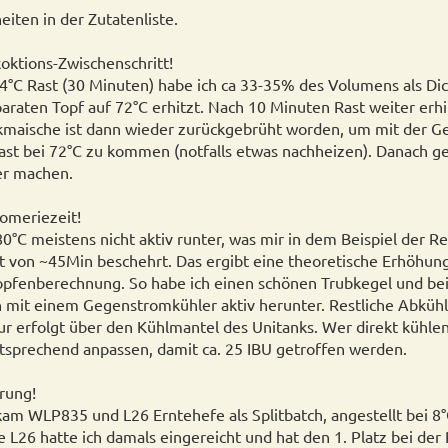
iten in der Zutatenliste.
oktions-Zwischenschritt!
64°C Rast (30 Minuten) habe ich ca 33-35% des Volumens als 
araten Topf auf 72°C erhitzt. Nach 10 Minuten Rast weiter erh
ckmaische ist dann wieder zurückgebrüht worden, um mit der G
ast bei 72°C zu kommen (notfalls etwas nachheizen). Danach 
er machen.
omeriezeit!
 80°C meistens nicht aktiv runter, was mir in dem Beispiel der 
 von ~45Min beschehrt. Das ergibt eine theoretische Erhöhung
opfenberechnung. So habe ich einen schönen Trubkegel und 
h mit einem Gegenstromkühler aktiv herunter. Restliche Abküh
r erfolgt über den Kühlmantel des Unitanks. Wer direkt kühle
sprechend anpassen, damit ca. 25 IBU getroffen werden.
rung!
kam WLP835 und L26 Erntehefe als Splitbatch, angestellt bei 8°C.
 L26 hatte ich damals eingereicht und hat den 1. Platz bei der