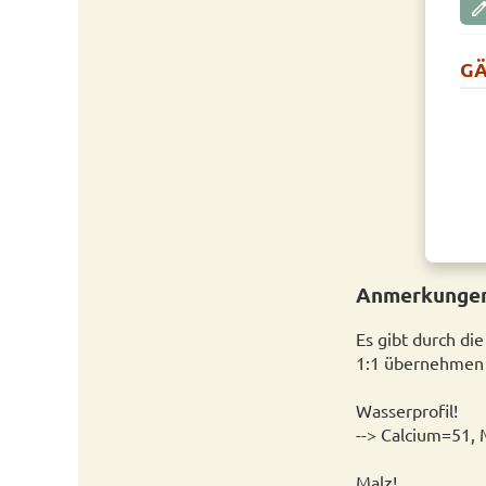
edi
GÄ
Anmerkungen
Es gibt durch di
1:1 übernehmen k
Wasserprofil!
--> Calcium=51, 
Malz!