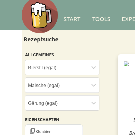
START
TOOLS
EXP
Rezeptsuche
ALLGEMEINES
EIGENSCHAFTEN
CONTENT_COPY
Klonbier
Br