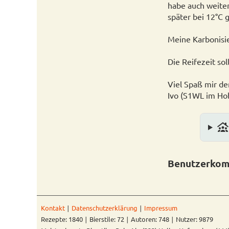
habe auch weiter
später bei 12°C 
Meine Karbonisie
Die Reifezeit so
Viel Spaß mir d
Ivo (S1WL im Ho
family_group
Benutzerkom
Kontakt
∣
Datenschutzerklärung
∣
Impressum
Rezepte: 1840 ∣ Bierstile: 72 ∣ Autoren: 748 ∣ Nutzer: 9879