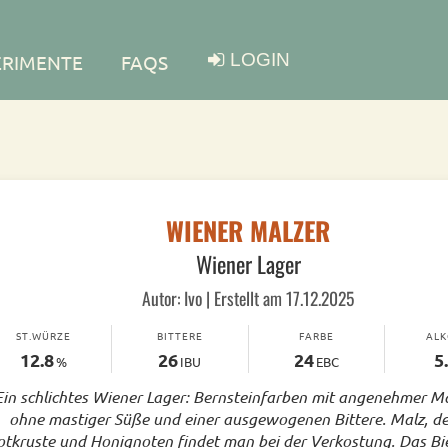
LOGIN
ERIMENTE
FAQS
WIENER MALZER
Wiener Lager
Autor: Ivo | Erstellt am 17.12.2025
ST.WÜRZE
BITTERE
FARBE
AL
12.8
26
24
5
%
IBU
EBC
Ein schlichtes Wiener Lager: Bernsteinfarben mit angenehmer Ma
ohne mastiger Süße und einer ausgewogenen Bittere. Malz, d
otkruste und Honignoten findet man bei der Verkostung. Das Bi