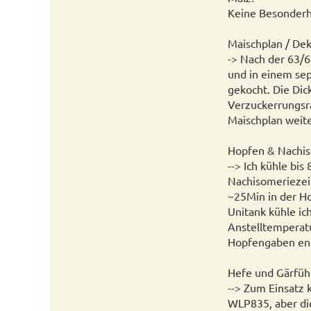
Keine Besonderhe
Maischplan / Dek
-> Nach der 63/
und in einem sep
gekocht. Die Di
Verzuckerrungsr
Maischplan weit
Hopfen & Nachis
--> Ich kühle bis
Nachisomeriezeit
~25Min in der H
Unitank kühle ic
Anstelltemperatu
Hopfengaben ent
Hefe und Gärfüh
--> Zum Einsatz 
WLP835, aber die