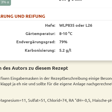
t
3
% α
RUNG UND REIFUNG
Hefe:
WLP835 oder L26
Gärtemperatur:
8-10 °C
End­vergärungsgrad:
79%
Karbonisierung:
5.2 g/l
 des Autors zu diesem Rezept
e fixen Eingabemasken in der Rezeptbeschreibung einige Beson
lappt ja eh nie und sollte für die eigene Anlage nachgerechne
Magnesium=11, Sulfat=51, Chlorid=74, RA °dH=-0,5, Maische-p