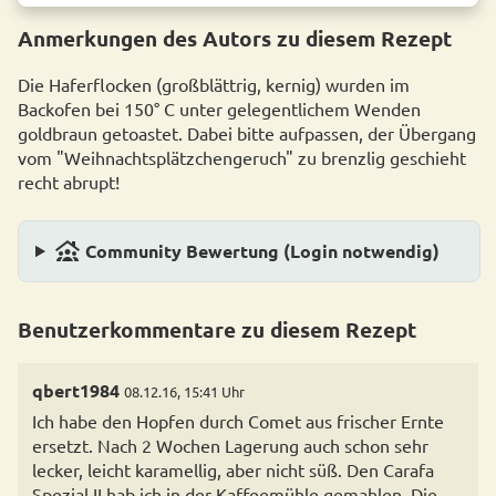
Anmerkungen des Autors zu diesem Rezept
Die Haferflocken (großblättrig, kernig) wurden im
Backofen bei 150° C unter gelegentlichem Wenden
goldbraun getoastet. Dabei bitte aufpassen, der Übergang
vom "Weihnachtsplätzchengeruch" zu brenzlig geschieht
recht abrupt!
family_group
Community Bewertung (Login notwendig)
Benutzerkommentare zu diesem Rezept
qbert1984
08.12.16, 15:41 Uhr
Ich habe den Hopfen durch Comet aus frischer Ernte
ersetzt. Nach 2 Wochen Lagerung auch schon sehr
lecker, leicht karamellig, aber nicht süß. Den Carafa
Spezial II hab ich in der Kaffeemühle gemahlen. Die