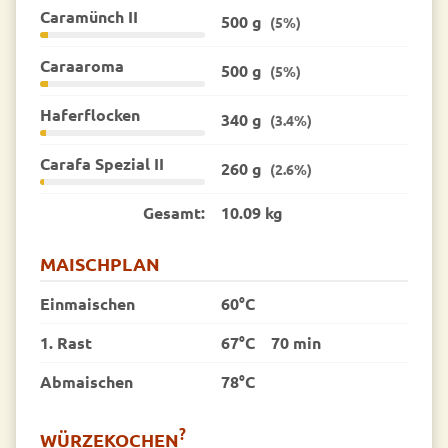
Caramünch II
500 g
(5%)
Caraaroma
500 g
(5%)
Haferflocken
340 g
(3.4%)
Carafa Spezial II
260 g
(2.6%)
Gesamt:
10.09 kg
MAISCHPLAN
Einmaischen
60°C
1. Rast
67°C
70 min
Abmaischen
78°C
?
WÜRZEKOCHEN