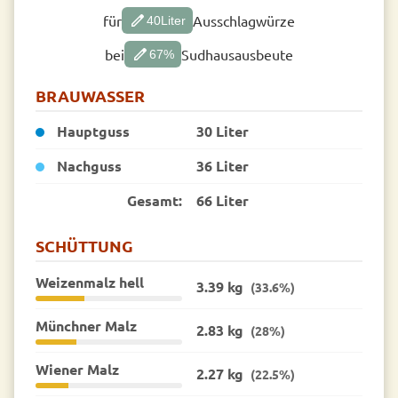
edit
für
Ausschlagwürze
40
Liter
edit
bei
Sudhausausbeute
67
%
BRAUWASSER
Hauptguss
30 Liter
Nachguss
36 Liter
Gesamt:
66 Liter
SCHÜTTUNG
Weizenmalz hell
3.39 kg
(33.6%)
Münchner Malz
2.83 kg
(28%)
Wiener Malz
2.27 kg
(22.5%)