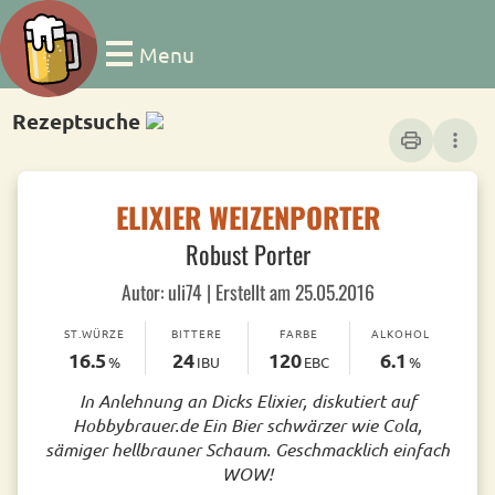
Menu
Rezeptsuche
print
more_vert
ELIXIER WEIZENPORTER
Robust Porter
Autor: uli74 | Erstellt am 25.05.2016
ST.WÜRZE
BITTERE
FARBE
ALKOHOL
16.5
24
120
6.1
%
IBU
EBC
%
In Anlehnung an Dicks Elixier, diskutiert auf
Hobbybrauer.de Ein Bier schwärzer wie Cola,
sämiger hellbrauner Schaum. Geschmacklich einfach
WOW!