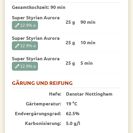
Gesamtkochzeit:
90 min
Super Styrian Aurora
25 g
90 min
edit
12.9
% α
Super Styrian Aurora
25 g
10 min
edit
12.9
% α
Super Styrian Aurora
25 g
5 min
edit
12.9
% α
GÄRUNG UND REIFUNG
Hefe:
Danstar Nottingham
Gärtemperatur:
19 °C
End­vergärungsgrad:
62.5%
Karbonisierung:
5.0 g/l