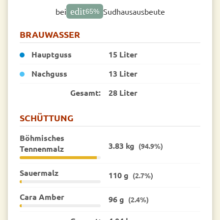
edit
bei
Sudhausausbeute
65
%
BRAUWASSER
Hauptguss
15 Liter
Nachguss
13 Liter
Gesamt:
28 Liter
SCHÜTTUNG
Böhmisches
3.83 kg
(94.9%)
Tennenmalz
Sauermalz
110 g
(2.7%)
Cara Amber
96 g
(2.4%)