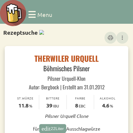
Menu
Rezeptsuche
print
more_vert
THERWILER URQUELL
Böhmisches Pilsner
Pilsner Urquell-Klon
Autor: Bergbock | Erstellt am 31.01.2012
ST.WÜRZE
BITTERE
FARBE
ALKOHOL
11.8
39
8
4.6
%
IBU
EBC
%
Pilsner Urquell Clone
edit
für
Ausschlagwürze
22
Liter