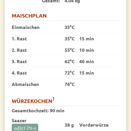
Gesamt:
4.04 kg
MAISCHPLAN
Einmaischen
35°C
1. Rast
35°C
15 min
2. Rast
55°C
10 min
3. Rast
62°C
40 min
4. Rast
72°C
15 min
Abmaischen
76°C
?
WÜRZEKOCHEN
Gesamtkochzeit:
90 min
Saazer
38 g
Vorder­würze
edit
3.2
% α