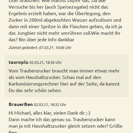
Liter brauchen. Wie machst Du/Ihr das. Da alle
Versuche bis her (auch Speisezugabe) nicht das
Ergebnis erzielt haben, war die Überlegung, den
Zucker in 200ml abgekochten Wasser aufzulösen und
dann mit einer Spritze in die Flaschen geben, da ich ja
das Jungbier nicht mehr umrühren soll.Wie macht Ihr
das? Bin über jede Info dankbar
Zuletzt geändert: 07.03.21, 10:06 Uhr
tauroplu
02.03.21, 18:36 Uhr
Vom Traubenzucker braucht man immer etwas mehr
als vom Haushaltszucker. Schau mal auf den
Karbonisierungsrechner hier auf der Seite, da kannst
Du das sehr schön sehen.
BrauerBen
02.03.21, 18:32 Uhr
Hi Michael, alles klar, vielen Dank dir ;-)
Dann mache ich das genau so. Traubenzucker kann
man ja mit Haushaltszucker gleich setzen oder? Grüße
Ben