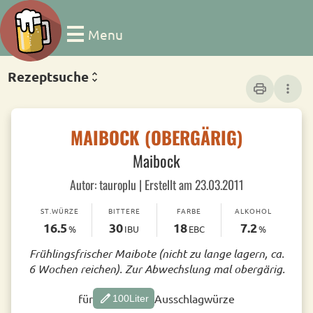
Menu
Rezeptsuche
print
more_vert
MAIBOCK (OBERGÄRIG)
Maibock
Autor: tauroplu | Erstellt am 23.03.2011
ST.WÜRZE
BITTERE
FARBE
ALKOHOL
16.5
30
18
7.2
%
IBU
EBC
%
Frühlingsfrischer Maibote (nicht zu lange lagern, ca.
6 Wochen reichen). Zur Abwechslung mal obergärig.
edit
für
Ausschlagwürze
100
Liter