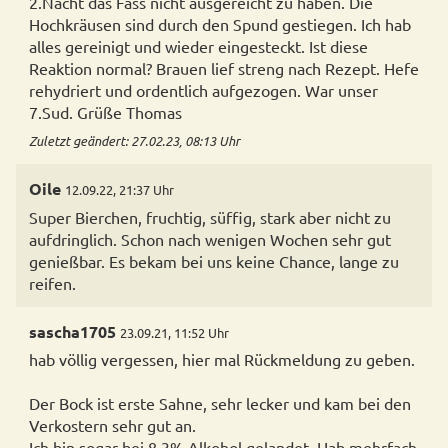
2.Nacht das Fass nicht ausgereicht zu haben. Die
Hochkräusen sind durch den Spund gestiegen. Ich hab
alles gereinigt und wieder eingesteckt. Ist diese
Reaktion normal? Brauen lief streng nach Rezept. Hefe
rehydriert und ordentlich aufgezogen. War unser
7.Sud. Grüße Thomas
Zuletzt geändert: 27.02.23, 08:13 Uhr
Oile
12.09.22, 21:37 Uhr
Super Bierchen, fruchtig, süffig, stark aber nicht zu
aufdringlich. Schon nach wenigen Wochen sehr gut
genießbar. Es bekam bei uns keine Chance, lange zu
reifen.
sascha1705
23.09.21, 11:52 Uhr
hab völlig vergessen, hier mal Rückmeldung zu geben.
Der Bock ist erste Sahne, sehr lecker und kam bei den
Verkostern sehr gut an.
Ich bin sogar bei 8,3% Alkohol gelandet. Hab mehrfach