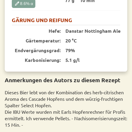
77 g
10 min
edit
8.6
% α
GÄRUNG UND REIFUNG
Hefe:
Danstar Nottingham Ale
Gärtemperatur:
20 °C
End­vergärungsgrad:
79%
Karbonisierung:
5.1 g/l
Anmerkungen des Autors zu diesem Rezept
Dieses Bier lebt von der Kombination des herb-citrischen
Aroma des Cascade Hopfens und dem würzig-fruchtigen
Spalter Select Hopfen.
Die IBU Werte wurden mit Earls Hopfenrechner für Profis
ermittelt. Ich verwende Pellets. - Nachisomerisierungszeit:
15 Min. -