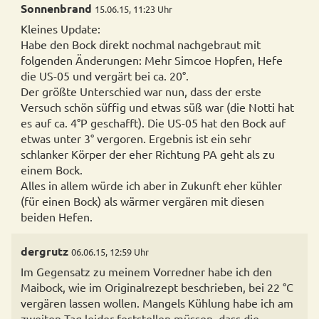
Sonnenbrand
15.06.15, 11:23 Uhr
Kleines Update:
Habe den Bock direkt nochmal nachgebraut mit
folgenden Änderungen: Mehr Simcoe Hopfen, Hefe
die US-05 und vergärt bei ca. 20°.
Der größte Unterschied war nun, dass der erste
Versuch schön süffig und etwas süß war (die Notti hat
es auf ca. 4°P geschafft). Die US-05 hat den Bock auf
etwas unter 3° vergoren. Ergebnis ist ein sehr
schlanker Körper der eher Richtung PA geht als zu
einem Bock.
Alles in allem würde ich aber in Zukunft eher kühler
(für einen Bock) als wärmer vergären mit diesen
beiden Hefen.
dergrutz
06.06.15, 12:59 Uhr
Im Gegensatz zu meinem Vorredner habe ich den
Maibock, wie im Originalrezept beschrieben, bei 22 °C
vergären lassen wollen. Mangels Kühlung habe ich am
zweiten Tag leider feststellen müssen, dass die