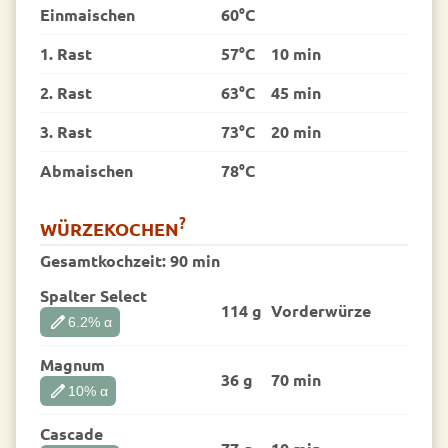
Einmaischen
60°C
1. Rast
57°C
10 min
2. Rast
63°C
45 min
3. Rast
73°C
20 min
Abmaischen
78°C
?
WÜRZEKOCHEN
Gesamtkochzeit:
90 min
Spalter Select
114 g
Vorder­würze
edit
6.2
% α
Magnum
36 g
70 min
edit
10
% α
Cascade