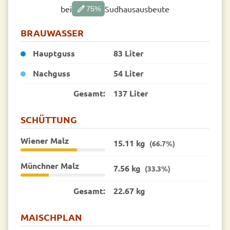
edit
bei
Sudhausausbeute
75
%
BRAUWASSER
Hauptguss
83 Liter
Nachguss
54 Liter
Gesamt:
137 Liter
SCHÜTTUNG
Wiener Malz
15.11 kg
(66.7%)
Münchner Malz
7.56 kg
(33.3%)
Gesamt:
22.67 kg
MAISCHPLAN