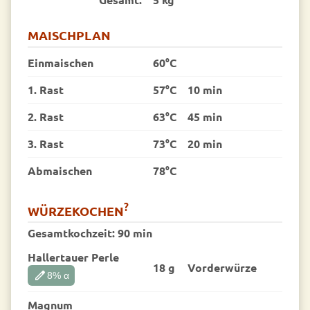
MAISCHPLAN
Einmaischen
60°C
1. Rast
57°C
10 min
2. Rast
63°C
45 min
3. Rast
73°C
20 min
Abmaischen
78°C
?
WÜRZEKOCHEN
Gesamtkochzeit:
90 min
Hallertauer Perle
18 g
Vorder­würze
edit
8
% α
Magnum