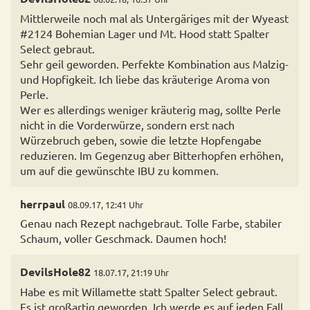
Mittlerweile noch mal als Untergäriges mit der Wyeast
#2124 Bohemian Lager und Mt. Hood statt Spalter
Select gebraut.
Sehr geil geworden. Perfekte Kombination aus Malzig-
und Hopfigkeit. Ich liebe das kräuterige Aroma von
Perle.
Wer es allerdings weniger kräuterig mag, sollte Perle
nicht in die Vorderwürze, sondern erst nach
Würzebruch geben, sowie die letzte Hopfengabe
reduzieren. Im Gegenzug aber Bitterhopfen erhöhen,
um auf die gewünschte IBU zu kommen.
herrpaul
08.09.17, 12:41 Uhr
Genau nach Rezept nachgebraut. Tolle Farbe, stabiler
Schaum, voller Geschmack. Daumen hoch!
DevilsHole82
18.07.17, 21:19 Uhr
Habe es mit Willamette statt Spalter Select gebraut.
Es ist großartig geworden. Ich werde es auf jeden Fall