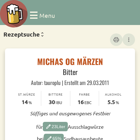
Menu
Rezeptsuche
print
more_vert
MICHAS OG MÄRZEN
Bitter
Autor: tauroplu | Erstellt am 29.03.2011
ST.WÜRZE
BITTERE
FARBE
ALKOHOL
14
30
16
5.5
%
IBU
EBC
%
Süffiges und ausgewogenes Festbier
edit
für
Ausschlagwürze
23
Liter
edit
bei
Sudhausausbeute
65
%