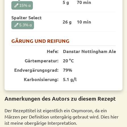
5 g
70 min
edit
15
% α
Spalter Select
26 g
10 min
edit
5.3
% α
GÄRUNG UND REIFUNG
Hefe:
Danstar Nottingham Ale
Gärtemperatur:
20 °C
End­vergärungsgrad:
79%
Karbonisierung:
5.1 g/l
Anmerkungen des Autors zu diesem Rezept
Der Rezepttitel ist eigentlich ein Oxymoron, da ein
Märzen per Definition untergärig gebraut wird. Dies hier
ist meine obergärige Interpretation.