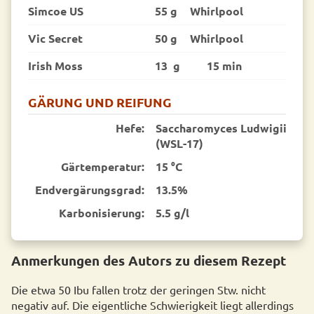
Simcoe US
55 g
Whirlpool
Vic Secret
50 g
Whirlpool
Irish Moss
13 g
15 min
GÄRUNG UND REIFUNG
Hefe:
Saccharomyces Ludwigii
(WSL-17)
Gärtemperatur:
15 °C
End­vergärungsgrad:
13.5%
Karbonisierung:
5.5 g/l
Anmerkungen des Autors zu diesem Rezept
Die etwa 50 Ibu fallen trotz der geringen Stw. nicht
negativ auf. Die eigentliche Schwierigkeit liegt allerdings