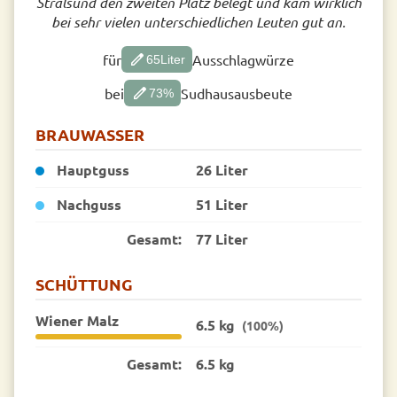
Stralsund den zweiten Platz belegt und kam wirklich
bei sehr vielen unterschiedlichen Leuten gut an.
edit
für
Ausschlagwürze
65
Liter
edit
bei
Sudhausausbeute
73
%
BRAUWASSER
Hauptguss
26 Liter
Nachguss
51 Liter
Gesamt:
77 Liter
SCHÜTTUNG
Wiener Malz
6.5 kg
(100%)
Gesamt:
6.5 kg