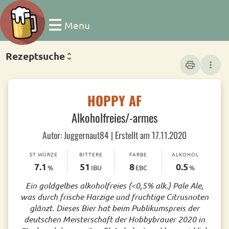
Menu
Rezeptsuche
print
more_vert
HOPPY AF
Alkoholfreies/-armes
Autor: Juggernaut84 | Erstellt am 17.11.2020
ST.WÜRZE
BITTERE
FARBE
ALKOHOL
7.1
51
8
0.5
%
IBU
EBC
%
Ein goldgelbes alkoholfreies (<0,5% alk.) Pale Ale,
was durch frische Harzige und fruchtige Citrusnoten
glänzt. Dieses Bier hat beim Publikumspreis der
deutschen Meisterschaft der Hobbybrauer 2020 in