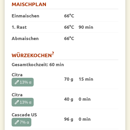
MAISCHPLAN
Einmaischen
66°C
1. Rast
66°C
90 min
Abmaischen
66°C
?
WÜRZEKOCHEN
Gesamtkochzeit:
60 min
Citra
70 g
15 min
edit
13
% α
Citra
40 g
0 min
edit
13
% α
Cascade US
96 g
0 min
edit
7
% α