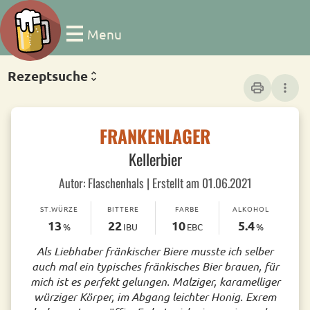
Menu
Rezeptsuche
print
more_vert
FRANKENLAGER
Kellerbier
Autor: Flaschenhals | Erstellt am 01.06.2021
ST.WÜRZE
BITTERE
FARBE
ALKOHOL
13
22
10
5.4
%
IBU
EBC
%
Als Liebhaber fränkischer Biere musste ich selber
auch mal ein typisches fränkisches Bier brauen, für
mich ist es perfekt gelungen. Malziger, karamelliger
würziger Körper, im Abgang leichter Honig. Exrem