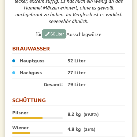
lecker, extrem süffig. Es hat mich ein wenig an das
Hummel Märzen erinnert, ohne es gewollt
nachgebraut zu haben. Im Vergleich ist es wirklich
seeeeehhr ähnlich.
edit
für
Ausschlagwürze
60
Liter
BRAUWASSER
Hauptguss
52 Liter
Nachguss
27 Liter
Gesamt:
79 Liter
SCHÜTTUNG
Pilsner
8.2 kg
(59.9%)
Wiener
4.8 kg
(35%)