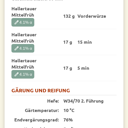
Hallertauer
Mittelfrüh
132 g
Vorder­würze
edit
4.1
% α
Hallertauer
Mittelfrüh
17 g
15 min
edit
4.1
% α
Hallertauer
Mittelfrüh
17 g
5 min
edit
4.1
% α
GÄRUNG UND REIFUNG
Hefe:
W34/70 2. Führung
Gärtemperatur:
10 °C
End­vergärungsgrad:
76%