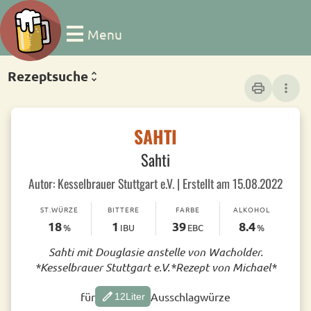
Menu
Rezeptsuche
print
more_vert
SAHTI
Sahti
Autor: Kesselbrauer Stuttgart e.V. | Erstellt am 15.08.2022
ST.WÜRZE
BITTERE
FARBE
ALKOHOL
18
1
39
8.4
%
IBU
EBC
%
Sahti mit Douglasie anstelle von Wacholder.
*Kesselbrauer Stuttgart e.V.*Rezept von Michael*
edit
für
Ausschlagwürze
12
Liter