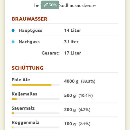
edit
bei
Sudhausausbeute
50
%
BRAUWASSER
Hauptguss
14 Liter
Nachguss
3 Liter
Gesamt:
17 Liter
SCHÜTTUNG
Pale Ale
4000 g
(83.3%)
Kaljamallas
500 g
(10.4%)
Sauermalz
200 g
(4.2%)
Roggenmalz
100 g
(2.1%)