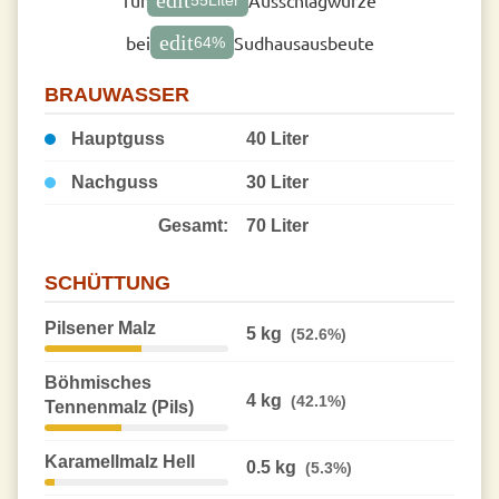
edit
bei
Sudhausausbeute
64
%
BRAUWASSER
Hauptguss
40 Liter
Nachguss
30 Liter
Gesamt:
70 Liter
SCHÜTTUNG
Pilsener Malz
5 kg
(52.6%)
Böhmisches
4 kg
(42.1%)
Tennenmalz (Pils)
Karamellmalz Hell
0.5 kg
(5.3%)