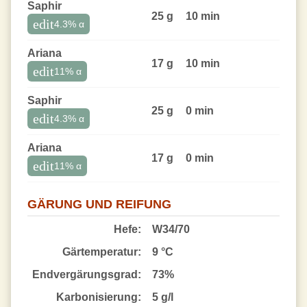
Saphir
25 g
10 min
edit
4.3
% α
Ariana
17 g
10 min
edit
11
% α
Saphir
25 g
0 min
edit
4.3
% α
Ariana
17 g
0 min
edit
11
% α
GÄRUNG UND REIFUNG
Hefe:
W34/70
Gärtemperatur:
9 °C
End­vergärungsgrad:
73%
Karbonisierung:
5 g/l