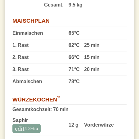
Gesamt:
9.5 kg
MAISCHPLAN
Einmaischen
65°C
1. Rast
62°C
25 min
2. Rast
66°C
15 min
3. Rast
71°C
20 min
Abmaischen
78°C
?
WÜRZEKOCHEN
Gesamtkochzeit:
70 min
Saphir
12 g
Vorder­würze
edit
4.3
% α