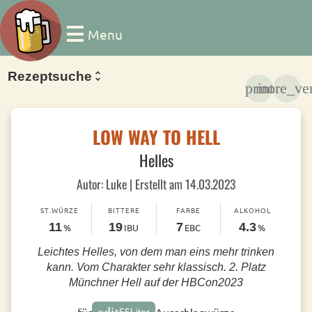
Menu
Rezeptsuche
print
more_ver
LOW WAY TO HELL
Helles
Autor: Luke | Erstellt am 14.03.2023
ST.WÜRZE
BITTERE
FARBE
ALKOHOL
11
19
7
4.3
%
IBU
EBC
%
Leichtes Helles, von dem man eins mehr trinken
kann. Vom Charakter sehr klassisch. 2. Platz
Münchner Hell auf der HBCon2023
edit
für
Ausschlagwürze
55
Liter