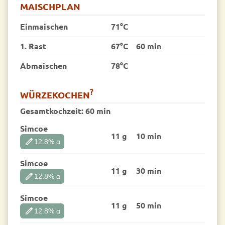
MAISCHPLAN
Einmaischen
71°C
1. Rast
67°C
60 min
Abmaischen
78°C
?
WÜRZEKOCHEN
Gesamtkochzeit:
60 min
Simcoe
11 g
10 min
edit
12.8
% α
Simcoe
11 g
30 min
edit
12.8
% α
Simcoe
11 g
50 min
edit
12.8
% α