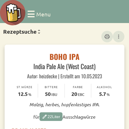
Menu
Rezeptsuche
print
more_vert
BOHO IPA
India Pale Ale (West Coast)
Autor: heizdecke | Erstellt am 10.05.2023
ST.WÜRZE
BITTERE
FARBE
ALKOHOL
12.5
50
20
5.7
%
IBU
EBC
%
Malzig, herbes, hopfenlastiges IPA.
edit
für
Ausschlagwürze
22
Liter