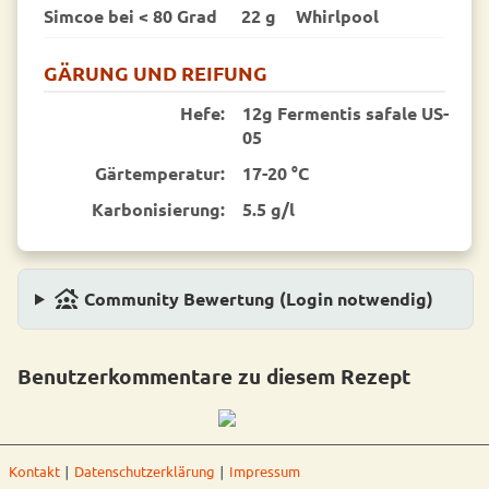
Simcoe bei < 80 Grad
22 g
Whirlpool
GÄRUNG UND REIFUNG
Hefe:
12g Fermentis safale US-
05
Gärtemperatur:
17-20 °C
Karbonisierung:
5.5 g/l
family_group
Community Bewertung (Login notwendig)
Benutzerkommentare zu diesem Rezept
Kontakt
∣
Datenschutzerklärung
∣
Impressum