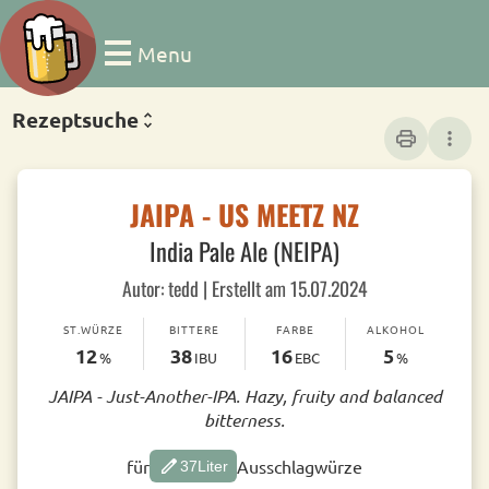
Menu
Rezeptsuche
print
more_vert
JAIPA - US MEETZ NZ
India Pale Ale (NEIPA)
Autor: tedd | Erstellt am 15.07.2024
ST.WÜRZE
BITTERE
FARBE
ALKOHOL
12
38
16
5
%
IBU
EBC
%
JAIPA - Just-Another-IPA. Hazy, fruity and balanced
bitterness.
edit
für
Ausschlagwürze
37
Liter