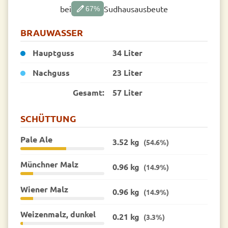
edit
bei
Sudhausausbeute
67
%
BRAUWASSER
Hauptguss
34 Liter
Nachguss
23 Liter
Gesamt:
57 Liter
SCHÜTTUNG
Pale Ale
3.52 kg
(54.6%)
Münchner Malz
0.96 kg
(14.9%)
Wiener Malz
0.96 kg
(14.9%)
Weizenmalz, dunkel
0.21 kg
(3.3%)