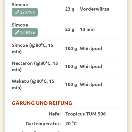
Simcoe
23 g
Vorder­würze
edit
12.6
% α
Simcoe
22 g
10 min
edit
12.6
% α
Simcoe (@80°C, 15
100 g
Whirlpool
min)
Nectaron (@80°C, 15
100 g
Whirlpool
min)
Wakatu (@80°C, 15
100 g
Whirlpool
min)
GÄRUNG UND REIFUNG
Hefe:
Tropicus TUM-506
Gärtemperatur:
20 °C