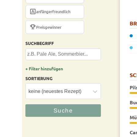
FONT_DOWNLOAD
anfängerfreundlich
B
TROPHY
Preisgewinner
SUCHBEGRIFF
+ Filter hinzufügen
S
SORTIERUNG
Pil
Bu
Mün
Ca