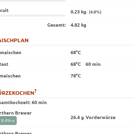
cuit
0.23 kg
(4.8%)
Gesamt:
4.82 kg
ISCHPLAN
nmaischen
68°C
Rast
68°C
60 min
maischen
78°C
?
ÜRZEKOCHEN
samtkochzeit:
60 min
rthern Brewer
26.4 g
Vorder­würze
t
8.4
% α
rthern Brewer