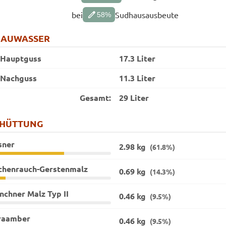
edit
bei
Sudhausausbeute
58
%
RAUWASSER
Hauptguss
17.3 Liter
Nachguss
11.3 Liter
Gesamt:
29 Liter
CHÜTTUNG
sner
2.98 kg
(61.8%)
chenrauch-Gerstenmalz
0.69 kg
(14.3%)
chner Malz Typ II
0.46 kg
(9.5%)
raamber
0.46 kg
(9.5%)