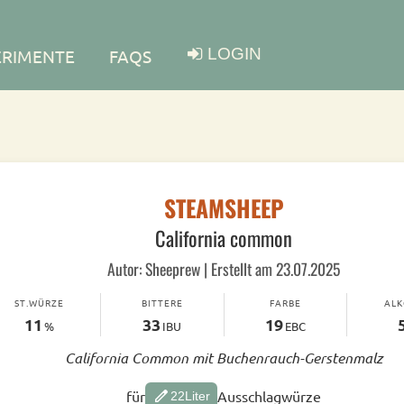
LOGIN
ERIMENTE
FAQS
STEAMSHEEP
California common
Autor: Sheeprew | Erstellt am 23.07.2025
ST.WÜRZE
BITTERE
FARBE
AL
11
33
19
%
IBU
EBC
California Common mit Buchenrauch-Gerstenmalz
edit
für
Ausschlagwürze
22
Liter