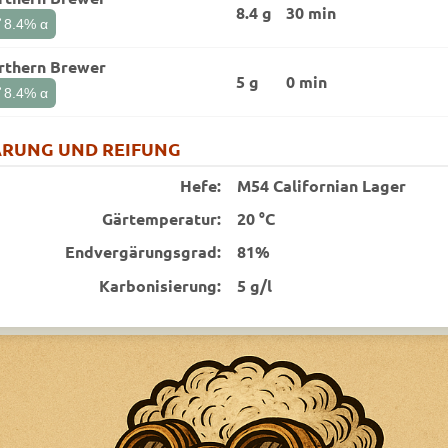
8.4 g
30 min
t
8.4
% α
rthern Brewer
5 g
0 min
t
8.4
% α
RUNG UND REIFUNG
Hefe:
M54 Californian Lager
Gärtemperatur:
20 °C
End­vergärungsgrad:
81%
Karbonisierung:
5 g/l