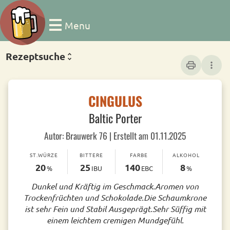
Menu
Rezeptsuche
print
more_vert
CINGULUS
Baltic Porter
Autor: Brauwerk 76 | Erstellt am 01.11.2025
ST.WÜRZE
BITTERE
FARBE
ALKOHOL
20
25
140
8
%
IBU
EBC
%
Dunkel und Kräftig im Geschmack.Aromen von
Trockenfrüchten und Schokolade.Die Schaumkrone
ist sehr Fein und Stabil Ausgeprägt.Sehr Süffig mit
einem leichtem cremigen Mundgefühl.