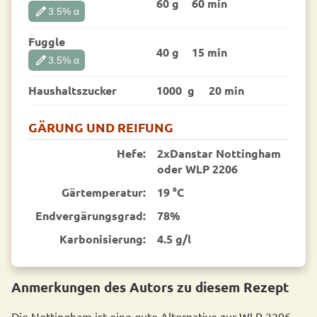
60 g
60 min
edit
3.5
% α
Fuggle
40 g
15 min
edit
3.5
% α
Haushaltszucker
1000 g
20 min
GÄRUNG UND REIFUNG
Hefe:
2xDanstar Nottingham
oder WLP 2206
Gärtemperatur:
19 °C
End­vergärungsgrad:
78%
Karbonisierung:
4.5 g/l
Anmerkungen des Autors zu diesem Rezept
Die Nottingham ist eine gute Alternative zur WLP 2206