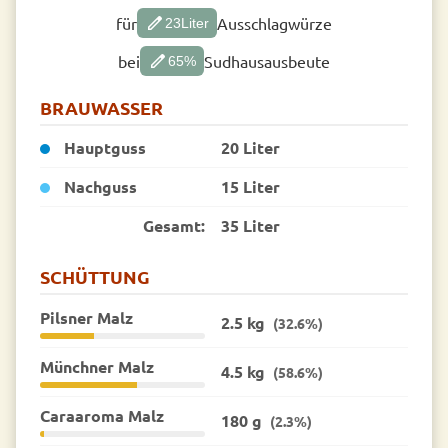
edit
für
Ausschlagwürze
23
Liter
edit
bei
Sudhausausbeute
65
%
BRAUWASSER
Hauptguss
20 Liter
Nachguss
15 Liter
Gesamt:
35 Liter
SCHÜTTUNG
Pilsner Malz
2.5 kg
(32.6%)
Münchner Malz
4.5 kg
(58.6%)
Caraaroma Malz
180 g
(2.3%)