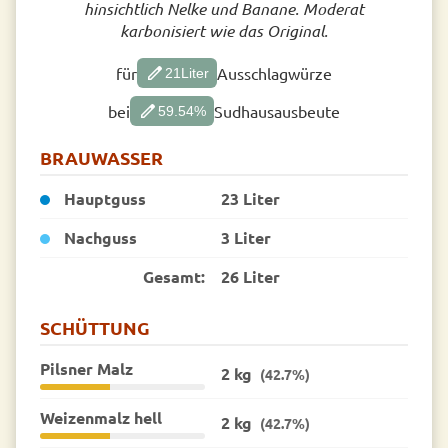
hinsichtlich Nelke und Banane. Moderat
karbonisiert wie das Original.
edit
für
Ausschlagwürze
21
Liter
edit
bei
Sudhausausbeute
59.54
%
BRAUWASSER
Hauptguss
23 Liter
Nachguss
3 Liter
Gesamt:
26 Liter
SCHÜTTUNG
Pilsner Malz
2 kg
(42.7%)
Weizenmalz hell
2 kg
(42.7%)