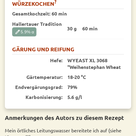
?
WÜRZEKOCHEN
Gesamtkochzeit:
60 min
Hallertauer Tradition
30 g
60 min
edit
5.9
% α
GÄRUNG UND REIFUNG
Hefe:
WYEAST XL 3068
"Weihenstephan Wheat
Gärtemperatur:
18-20 °C
End­vergärungsgrad:
79%
Karbonisierung:
5.6 g/l
Anmerkungen des Autors zu diesem Rezept
Mein örtliches Leitungswasser bereitete ich auf (siehe