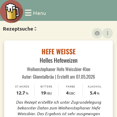
Menu
Rezeptsuche
print
more_vert
HEFE WEISSE
Helles Hefeweizen
Weihenstephaner Hefe Weissbier-Klon
Autor: Glonntalbräu | Erstellt am 07.05.2026
ST.WÜRZE
BITTERE
FARBE
ALKOHOL
12.7
19
4
5.4
%
IBU
EBC
%
Das Rezept erstellte ich unter Zugrundelegung
bekannter Daten zum Weihenstephaner Hefe
Weissbier. Das Ergebnis ist sehr ausgewogen