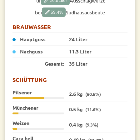
edit
für
Ausschlagwürze
26.5
Liter
edit
bei
Sudhausausbeute
59.4
%
BRAUWASSER
Hauptguss
24 Liter
Nachguss
11.3 Liter
Gesamt:
35 Liter
SCHÜTTUNG
Pilsener
2.6 kg
(60.5%)
Münchener
0.5 kg
(11.6%)
Weizen
0.4 kg
(9.3%)
Cara hell
0.48 kg
(11.2%)