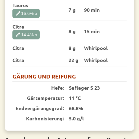
Taurus
7 g
90 min
edit
16.6
% α
Citra
8 g
15 min
edit
14.4
% α
Citra
8 g
Whirlpool
Citra
22 g
Whirlpool
GÄRUNG UND REIFUNG
Hefe:
Saflager S 23
Gärtemperatur:
11 °C
End­vergärungsgrad:
68.8%
Karbonisierung:
5.0 g/l