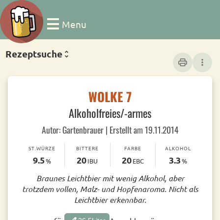
Menu
Rezeptsuche
print
more_vert
WOLKE 7
Alkoholfreies/-armes
Autor: Gartenbrauer | Erstellt am 19.11.2014
ST.WÜRZE
BITTERE
FARBE
ALKOHOL
9.5
20
20
3.3
%
IBU
EBC
%
Braunes Leichtbier mit wenig Alkohol, aber
trotzdem vollen, Malz- und Hopfenaroma. Nicht als
Leichtbier erkennbar.