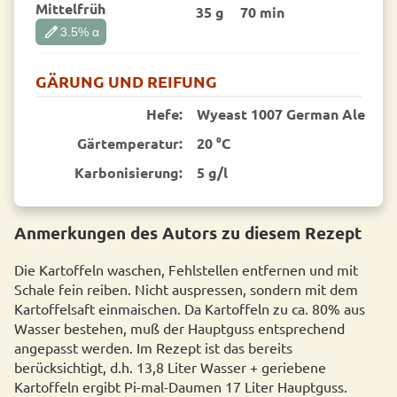
Mittelfrüh
35 g
70 min
edit
3.5
% α
GÄRUNG UND REIFUNG
Hefe:
Wyeast 1007 German Ale
Gärtemperatur:
20 °C
Karbonisierung:
5 g/l
Anmerkungen des Autors zu diesem Rezept
Die Kartoffeln waschen, Fehlstellen entfernen und mit
Schale fein reiben. Nicht auspressen, sondern mit dem
Kartoffelsaft einmaischen. Da Kartoffeln zu ca. 80% aus
Wasser bestehen, muß der Hauptguss entsprechend
angepasst werden. Im Rezept ist das bereits
berücksichtigt, d.h. 13,8 Liter Wasser + geriebene
Kartoffeln ergibt Pi-mal-Daumen 17 Liter Hauptguss.