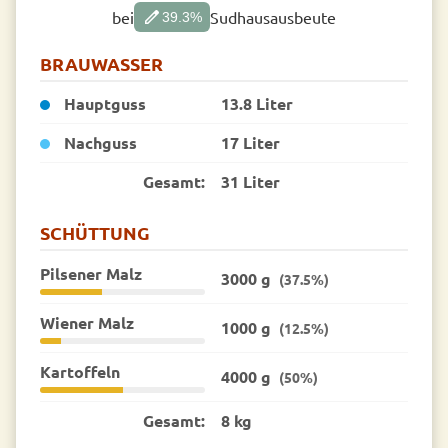
edit
bei
Sudhausausbeute
39.3
%
BRAUWASSER
Hauptguss
13.8 Liter
Nachguss
17 Liter
Gesamt:
31 Liter
SCHÜTTUNG
Pilsener Malz
3000 g
(37.5%)
Wiener Malz
1000 g
(12.5%)
Kartoffeln
4000 g
(50%)
Gesamt:
8 kg