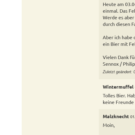
Heute am 03.04
einmal. Das Fe
Werde es aber 
durch diesen Fa
Aber ich habe d
ein Bier mit F
Vielen Dank fü
Sennox / Phili
Zuletzt geändert: 
Wintermuffel
Tolles Bier. H
keine Freunde 
Malzknecht
01
Moin,