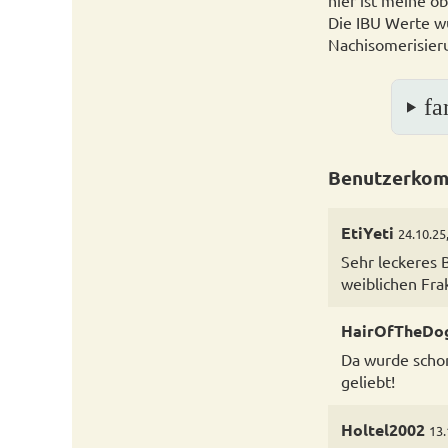
hier ist meine ob
Die IBU Werte wu
Nachisomerisieru
fa
Benutzerkom
EtiYeti
24.10.25
Sehr leckeres 
weiblichen Frak
HairOfTheDo
Da wurde schon
geliebt!
Holtel2002
13.