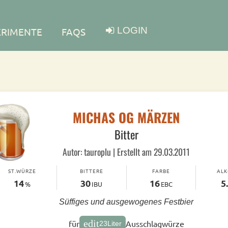
LOGIN
ERIMENTE
FAQS
MICHAS OG MÄRZEN
Bitter
Autor: tauroplu | Erstellt am 29.03.2011
ST.WÜRZE
BITTERE
FARBE
AL
14
30
16
5
%
IBU
EBC
Süffiges und ausgewogenes Festbier
edit
für
Ausschlagwürze
23
Liter