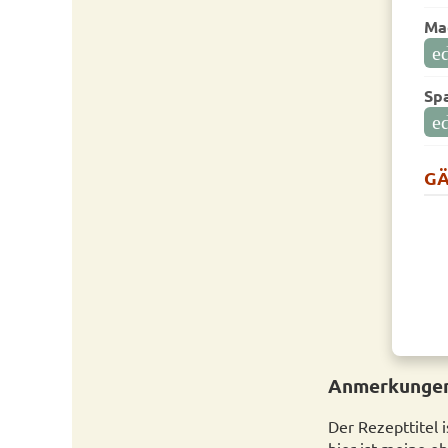
Ma
ed
Spa
ed
GÄ
Anmerkungen
Der Rezepttitel 