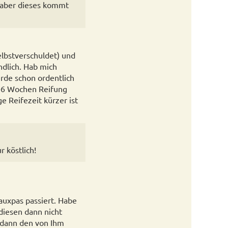
 aber dieses kommt
lbstverschuldet) und
dlich. Hab mich
rde schon ordentlich
 5-6 Wochen Reifung
ge Reifezeit kürzer ist
r köstlich!
auxpas passiert. Habe
diesen dann nicht
 dann den von Ihm