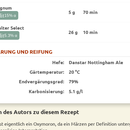
gnum
5 g
70 min
it
15
% α
lter Select
26 g
10 min
it
5.3
% α
RUNG UND REIFUNG
Hefe:
Danstar Nottingham Ale
Gärtemperatur:
20 °C
End­vergärungsgrad:
79%
Karbonisierung:
5.1 g/l
 des Autors zu diesem Rezept
ist eigentlich ein Oxymoron, da ein Märzen per Definition unter