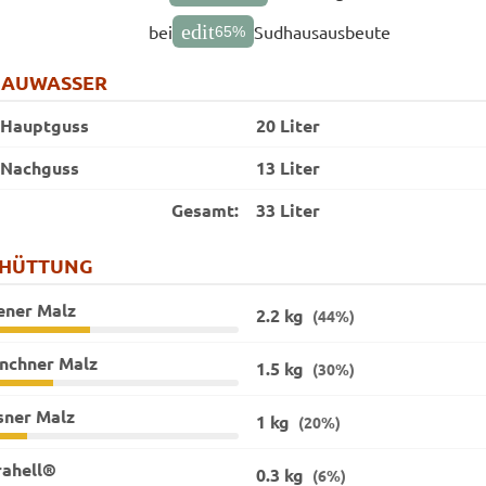
edit
bei
Sudhausausbeute
65
%
RAUWASSER
Hauptguss
20 Liter
Nachguss
13 Liter
Gesamt:
33 Liter
CHÜTTUNG
ener Malz
2.2 kg
(44%)
nchner Malz
1.5 kg
(30%)
sner Malz
1 kg
(20%)
rahell®
0.3 kg
(6%)