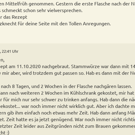
n Mittelfrüh genommen. Gestern die erste Flasche nach der N
s schmeckt schon sehr vielversprechen.
r das Rezept
knecht für deine Seite mit den Tollen Anregungen.
, 22:41 Uhr
n,
zept am 11.10.2020 nachgebraut. Stammwürze war dann mit 14.
e mir aber, wird trotzdem gut passen so. Hab es dann mit der No
 nach 8 Tagen, und 2 Wochen in der Flasche nachgären lassen.
dann nach weiteren 2 Wochen im Kühlschrank gekostet, mir hat 
ar für mich nur sehr schwer zu trinken anfangs. Hab dann die nä
kostet... war noch immer nicht wirklich gut. Aber ich dachte mi
ern gib ihm einfach noch etwas mehr Zeit. Hab dann anfang Mä
t. Zeit hatte es ja jetzt genügend. War noch immer nicht richti
 letzter Zeit leider aus Zeitgründen nicht zum Brauen gekommen 
ht :)