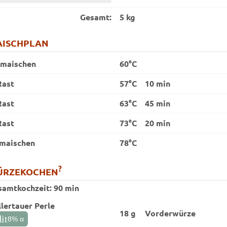
Gesamt:
5 kg
ISCHPLAN
nmaischen
60°C
Rast
57°C
10 min
Rast
63°C
45 min
Rast
73°C
20 min
maischen
78°C
?
ÜRZEKOCHEN
samtkochzeit:
90 min
lertauer Perle
18 g
Vorder­würze
it
8
% α