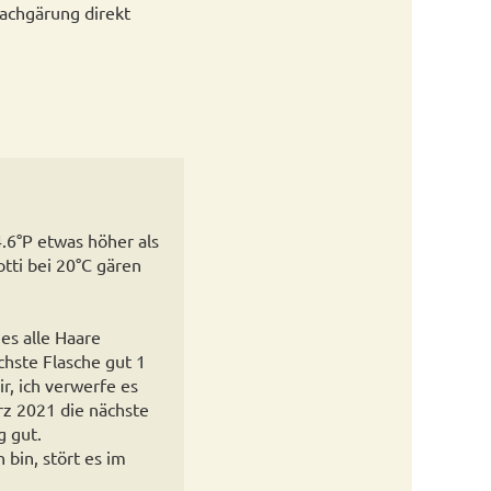
achgärung direkt
6°P etwas höher als
tti bei 20°C gären
es alle Haare
chste Flasche gut 1
r, ich verwerfe es
rz 2021 die nächste
g gut.
bin, stört es im