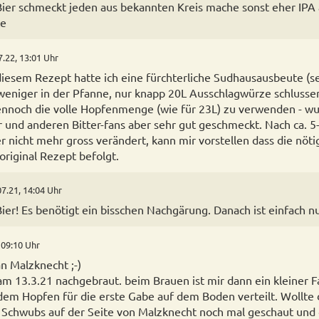
Bier schmeckt jeden aus bekannten Kreis mache sonst eher IPA
te
7.22, 13:01 Uhr
iesem Rezept hatte ich eine fürchterliche Sudhausausbeute (se
eniger in der Pfanne, nur knapp 20L Ausschlagwürze schlussen
nnoch die volle Hopfenmenge (wie für 23L) zu verwenden - wu
mir und anderen Bitter-fans aber sehr gut geschmeckt. Nach ca.
er nicht mehr gross verändert, kann mir vorstellen dass die nöti
riginal Rezept befolgt.
07.21, 14:04 Uhr
ier! Es benötigt ein bisschen Nachgärung. Danach ist einfach nu
 09:10 Uhr
n Malzknecht ;-)
am 13.3.21 nachgebraut. beim Brauen ist mir dann ein kleiner F
 dem Hopfen für die erste Gabe auf dem Boden verteilt. Wollte 
Schwubs auf der Seite von Malzknecht noch mal geschaut und