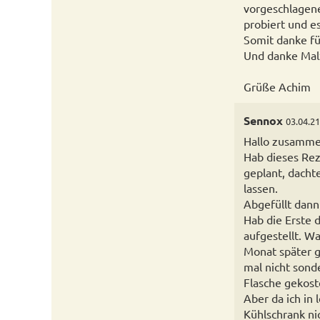
vorgeschlagene
probiert und e
Somit danke fü
Und danke Malz
Grüße Achim
Sennox
03.04.21
Hallo zusamme
Hab dieses Re
geplant, dacht
lassen.
Abgefüllt dann
Hab die Erste 
aufgestellt. W
Monat später ge
mal nicht sond
Flasche gekoste
Aber da ich in
Kühlschrank nic