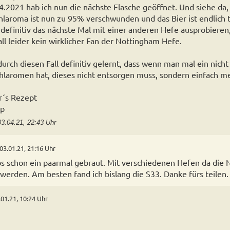
.2021 hab ich nun die nächste Flasche geöffnet. Und siehe da,
hlaroma ist nun zu 95% verschwunden und das Bier ist endlich t
definitiv das nächste Mal mit einer anderen Hefe ausprobieren
ll leider kein wirklicher Fan der Nottingham Hefe.
urch diesen Fall definitiv gelernt, dass wenn man mal ein nicht 
ehlaromen hat, dieses nicht entsorgen muss, sondern einfach m
r´s Rezept
pp
03.04.21, 22:43 Uhr
03.01.21, 21:16 Uhr
abs schon ein paarmal gebraut. Mit verschiedenen Hefen da die
werden. Am besten fand ich bislang die S33. Danke fürs teilen.
.01.21, 10:24 Uhr