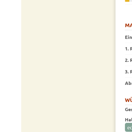
MA
Ei
1. 
2. 
3. 
Ab
W
Ge
Hal
ed