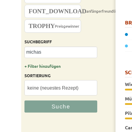
FONT_DOWNLOAD
anfängerfreundlich
B
TROPHY
Preisgewinner
SUCHBEGRIFF
+ Filter hinzufügen
S
SORTIERUNG
Wi
Mü
Pil
Ca