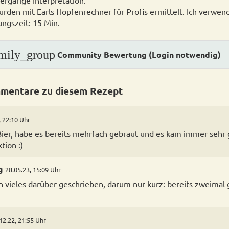
ergärige Interpretation.
rden mit Earls Hopfenrechner für Profis ermittelt. Ich verwende
ngszeit: 15 Min. -
mily_group
Community Bewertung (Login notwendig)
mentare zu diesem Rezept
, 22:10 Uhr
Bier, habe es bereits mehrfach gebraut und es kam immer sehr g
tion :)
g
28.05.23, 15:09 Uhr
 vieles darüber geschrieben, darum nur kurz: bereits zweimal 
12.22, 21:55 Uhr