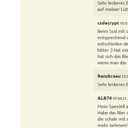
Sehr leckeres 
auf meiner Lis
csdecrypt
05.0
Beim Sud mit d
entsprechend w
entschieden de
bitter :) Hat 
hat sich das Bi
wenn man das o
Renzbraeu
22.
Sehr leckeres B
ALB74
07.04.21,
Moin Speziell a
Habe das Bier 
die schale mit
mehr nehmen! 