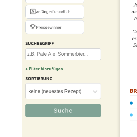
J
FONT_DOWNLOAD
mi
anfängerfreundlich
m
TROPHY
Preisgewinner
Ge
es
SUCHBEGRIFF
S
+ Filter hinzufügen
SORTIERUNG
B