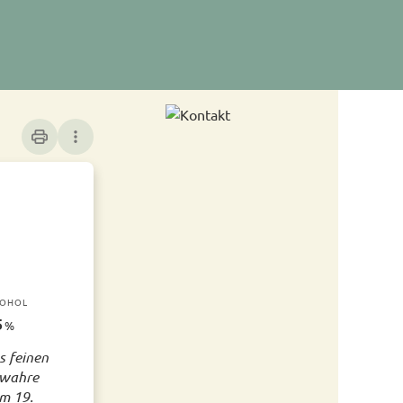
print
more_vert
KOHOL
5
%
s feinen
 wahre
im 19.