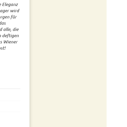
e Eleganz
Lager wird
orgen für
das
 alle, die
 deftigen
as Wiener
st!