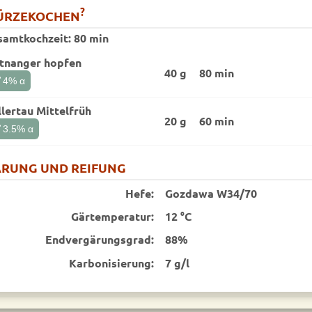
?
ÜRZEKOCHEN
samtkochzeit:
80 min
ttnanger hopfen
40 g
80 min
t
4
% α
lertau Mittelfrüh
20 g
60 min
t
3.5
% α
RUNG UND REIFUNG
Hefe:
Gozdawa W34/70
Gärtemperatur:
12 °C
End­vergärungsgrad:
88%
Karbonisierung:
7 g/l