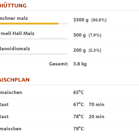
CHÜTTUNG
nchner malz
3300 g
(86.8%)
mell Hell Malz
300 g
(7.9%)
lanoidinmalz
200 g
(5.3%)
Gesamt:
3.8 kg
ISCHPLAN
nmaischen
65°C
Rast
67°C
70 min
Rast
78°C
20 min
maischen
78°C