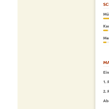
S
Mü
Kar
Me
MA
Ei
1. 
2. 
Ab