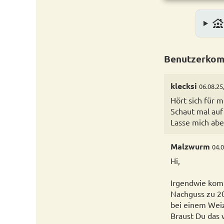
family_group
Benutzerkom
klecksi
06.08.25
Hört sich für m
Schaut mal auf
Lasse mich abe
Malzwurm
04.0
Hi,
Irgendwie komm
Nachguss zu 2
bei einem Wei