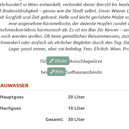
ahrhundert in Wien entwickelt, verbindet dieser Bierstil bis heut
t Bodenständigkeit – genau wie die Stadt selbst. Unser Wiener 
it Sorgfalt und Zeit gebraut. Helle und leicht geröstete Malze s
eine angenehme Karamellnote, der dezente Hopfen rundet 
schmackserlebnis harmonisch ab. Es ist ein Bier für Kenner – und
 noch werden wollen. Ob beim gemütlichen Beisammensein, zum
chmankerl oder einfach als ehrlicher Begleiter durch den Tag: D
Lager passt immer, aber nie beliebig. Fein. Ehrlich. Wien. Pro
edit
für
Ausschlagwürze
20
Liter
edit
bei
Sudhausausbeute
85
%
RAUWASSER
Hauptguss
20 Liter
Nachguss
10 Liter
Gesamt:
30 Liter