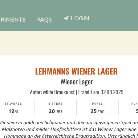
LOGIN
ERIMENTE
FAQS
LEHMANNS WIENER LAGER
Wiener Lager
Autor: wilde Braukunst | Erstellt am 02.08.2025
ST.WÜRZE
BITTERE
FARBE
AL
12
20
25
%
IBU
EBC
Mit seinem goldenen Schimmer und dem ausgewogenen Spiel au
Malznoten und milder Hopfenbittere ist das Wiener Lager eine
Hommage an die österreichische Brautradition. Ursprünglich 