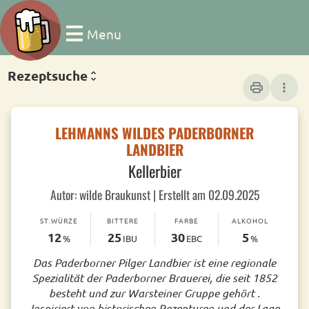
Menu
Rezeptsuche
print
more_vert
LEHMANNS WILDES PADERBORNER
LANDBIER
Kellerbier
Autor: wilde Braukunst | Erstellt am 02.09.2025
ST.WÜRZE
BITTERE
FARBE
ALKOHOL
12
25
30
5
%
IBU
EBC
%
Das Paderborner Pilger Landbier ist eine regionale
Spezialität der Paderborner Brauerei, die seit 1852
besteht und zur Warsteiner Gruppe gehört .
Inspiriert von historischen Rezepturen und der Lage