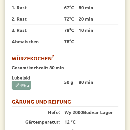
1. Rast
67°C
80 min
2. Rast
72°C
20 min
3. Rast
78°C
10 min
Abmaischen
78°C
?
WÜRZEKOCHEN
Gesamtkochzeit:
80 min
Lubelski
50 g
80 min
edit
4
% α
GÄRUNG UND REIFUNG
Hefe:
Wy 2000Budvar Lager
Gärtemperatur:
12 °C