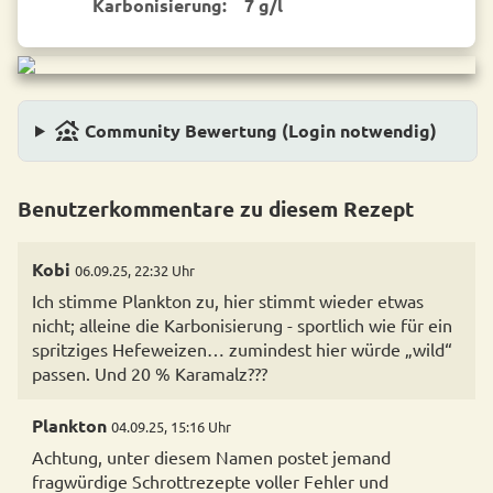
Karbonisierung:
7 g/l
family_group
Community Bewertung (Login notwendig)
Benutzerkommentare zu diesem Rezept
Kobi
06.09.25, 22:32 Uhr
Ich stimme Plankton zu, hier stimmt wieder etwas
nicht; alleine die Karbonisierung - sportlich wie für ein
spritziges Hefeweizen… zumindest hier würde „wild“
passen. Und 20 % Karamalz???
Plankton
04.09.25, 15:16 Uhr
Achtung, unter diesem Namen postet jemand
fragwürdige Schrottrezepte voller Fehler und