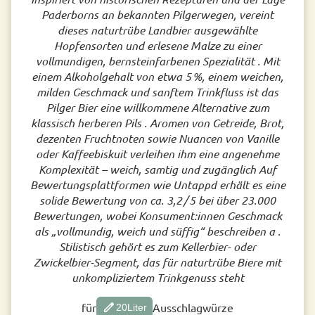
Paderborns an bekannten Pilgerwegen, vereint
dieses naturtrübe Landbier ausgewählte
Hopfensorten und erlesene Malze zu einer
vollmundigen, bernsteinfarbenen Spezialität . Mit
einem Alkoholgehalt von etwa 5 %, einem weichen,
milden Geschmack und sanftem Trinkfluss ist das
Pilger Bier eine willkommene Alternative zum
klassisch herberen Pils . Aromen von Getreide, Brot,
dezenten Fruchtnoten sowie Nuancen von Vanille
oder Kaffeebiskuit verleihen ihm eine angenehme
Komplexität – weich, samtig und zugänglich Auf
Bewertungsplattformen wie Untappd erhält es eine
solide Bewertung von ca. 3,2 / 5 bei über 23.000
Bewertungen, wobei Konsument:innen Geschmack
als „vollmundig, weich und süffig“ beschreiben a .
Stilistisch gehört es zum Kellerbier- oder
Zwickelbier-Segment, das für naturtrübe Biere mit
unkompliziertem Trinkgenuss steht
edit
für
Ausschlagwürze
20
Liter