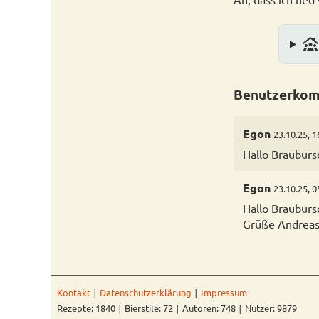
family_group
Benutzerkom
Egon
23.10.25, 1
Hallo Braubursc
Egon
23.10.25, 0
Hallo Brauburs
Grüße Andrea
Kontakt
∣
Datenschutzerklärung
∣
Impressum
Rezepte: 1840 ∣ Bierstile: 72 ∣ Autoren: 748 ∣ Nutzer: 9879