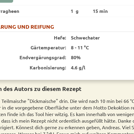
rragheen
1 g
15 min
RUNG UND REIFUNG
Hefe:
Schwechater
Gärtemperatur:
8 - 11 °C
End­vergärungsgrad:
80%
Karbonisierung:
4.6 g/l
 des Autors zu diesem Rezept
e Teilmaische "Dickmaische" drin. Die wird nach 10 min bei 66 
er in die vorgegebene Oberfläche unter dem Motto Dekoktion 
en finde ich das Tool hier witzig. Es kam innerhalb von wenige
dass ich mein Rezept nicht ordentlich ausgefüllt hätte. Danke d
rigiert. Könnest dich gerne zu erkennen geben, Andreas. Viel
 vergess, Wasser bei 7 °dH. Freue mich auf weitere Kommentar