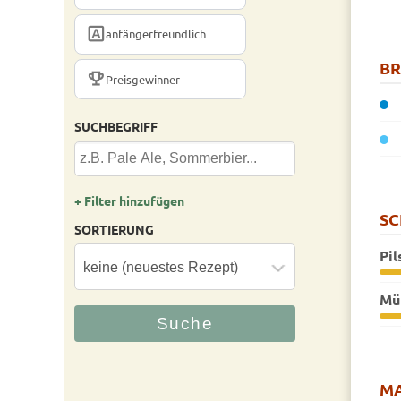
FONT_DOWNLOAD
anfängerfreundlich
B
TROPHY
Preisgewinner
SUCHBEGRIFF
+ Filter hinzufügen
S
SORTIERUNG
Pil
Mü
MA