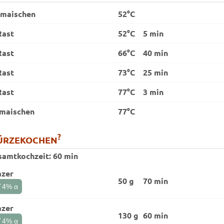
nmaischen
52°C
Rast
52°C
5 min
Rast
66°C
40 min
Rast
73°C
25 min
Rast
77°C
3 min
maischen
77°C
?
ÜRZEKOCHEN
samtkochzeit:
60 min
azer
50 g
70 min
t
4
% α
azer
130 g
60 min
t
4
% α