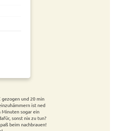
°C gezogen und 20 min
reinzuhämmern ist ned
n Minuten sogar ein
afür, sonst nix zu tun?
 Spaß beim nachbrauen!
e!