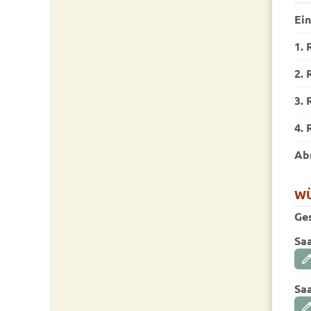
Ei
1. 
2. 
3. 
4. 
Ab
W
Ge
Sa
edi
Sa
edi