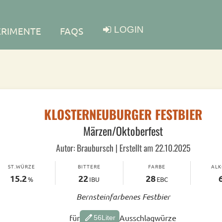
LOGIN
ERIMENTE
FAQS
KLOSTERNEUBURGER FESTBIER
Märzen/Oktoberfest
Autor: Braubursch | Erstellt am 22.10.2025
ST.WÜRZE
BITTERE
FARBE
AL
15.2
22
28
%
IBU
EBC
Bernsteinfarbenes Festbier
edit
für
Ausschlagwürze
56
Liter