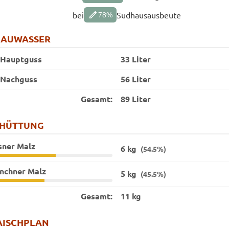
edit
bei
Sudhausausbeute
78
%
RAUWASSER
Hauptguss
33 Liter
Nachguss
56 Liter
Gesamt:
89 Liter
CHÜTTUNG
sner Malz
6 kg
(54.5%)
nchner Malz
5 kg
(45.5%)
Gesamt:
11 kg
ISCHPLAN