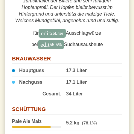
zurückhaltender Bittere und sehr ruhigem
Hopfenprofil. Der Hopfen bleibt bewusst im
Hintergrund und unterstützt die malzige Tiefe.
Weiches Mundgefühl, angenehm rund und süffig.
edit
für
Ausschlagwürze
26
Liter
edit
bei
Sudhausausbeute
55.5
%
BRAUWASSER
Hauptguss
17.3 Liter
Nachguss
17.1 Liter
Gesamt:
34 Liter
SCHÜTTUNG
Pale Ale Malz
5.2 kg
(78.1%)