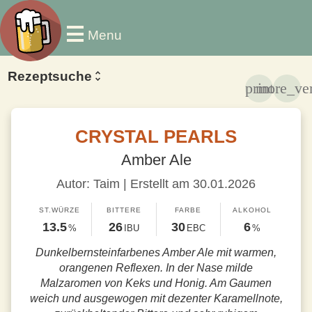
Menu
Rezeptsuche
print
more_ver
CRYSTAL PEARLS
Amber Ale
Autor: Taim | Erstellt am 30.01.2026
ST.WÜRZE
BITTERE
FARBE
ALKOHOL
13.5
26
30
6
%
IBU
EBC
%
Dunkelbernsteinfarbenes Amber Ale mit warmen,
orangenen Reflexen. In der Nase milde
Malzaromen von Keks und Honig. Am Gaumen
weich und ausgewogen mit dezenter Karamellnote,