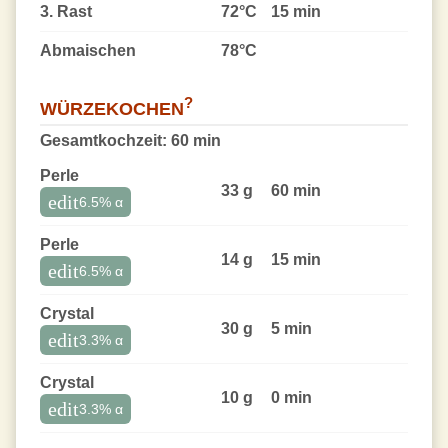
3. Rast
72°C
15 min
Abmaischen
78°C
?
WÜRZEKOCHEN
Gesamtkochzeit:
60 min
Perle
33 g
60 min
edit
6.5
% α
Perle
14 g
15 min
edit
6.5
% α
Crystal
30 g
5 min
edit
3.3
% α
Crystal
10 g
0 min
edit
3.3
% α