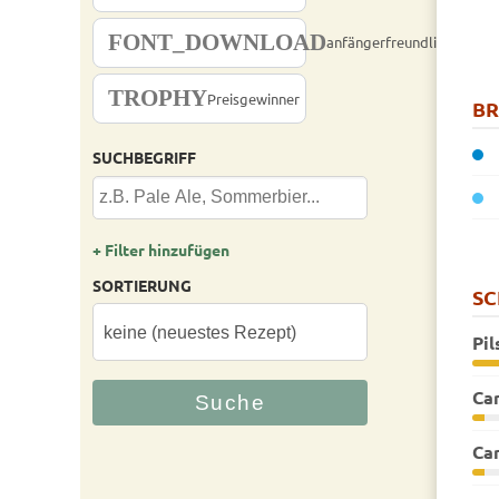
FONT_DOWNLOAD
anfängerfreundlich
TROPHY
Preisgewinner
B
SUCHBEGRIFF
+ Filter hinzufügen
SORTIERUNG
S
Pil
Car
Car