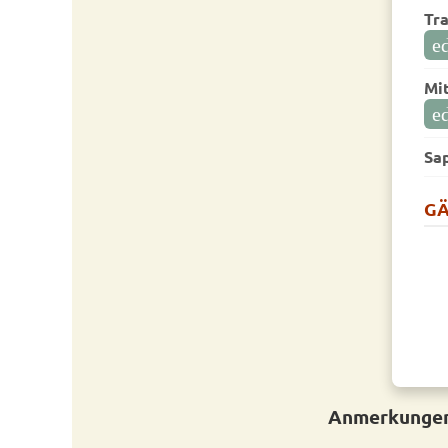
Tra
ed
Mit
ed
Sa
GÄ
Anmerkungen