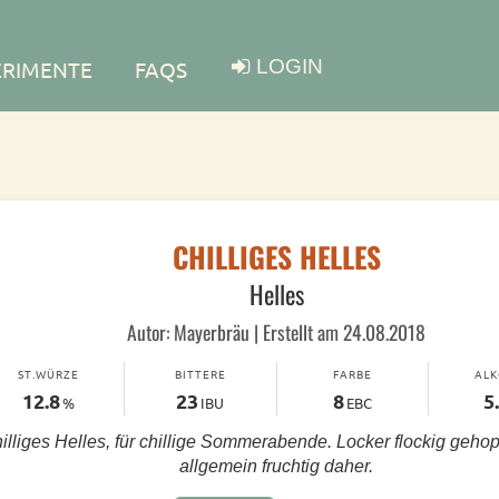
LOGIN
ERIMENTE
FAQS
CHILLIGES HELLES
Helles
Autor: Mayerbräu | Erstellt am 24.08.2018
ST.WÜRZE
BITTERE
FARBE
AL
12.8
23
8
5
%
IBU
EBC
illiges Helles, für chillige Sommerabende. Locker flockig geho
allgemein fruchtig daher.