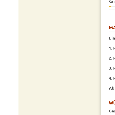
Sa
MA
Ei
1. 
2. 
3. 
4. 
Ab
W
Ge