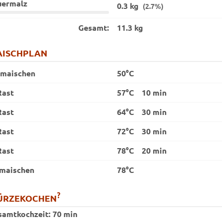
uermalz
0.3 kg
(2.7%)
Gesamt:
11.3 kg
ISCHPLAN
nmaischen
50°C
Rast
57°C
10 min
Rast
64°C
30 min
Rast
72°C
30 min
Rast
78°C
20 min
maischen
78°C
?
ÜRZEKOCHEN
samtkochzeit:
70 min