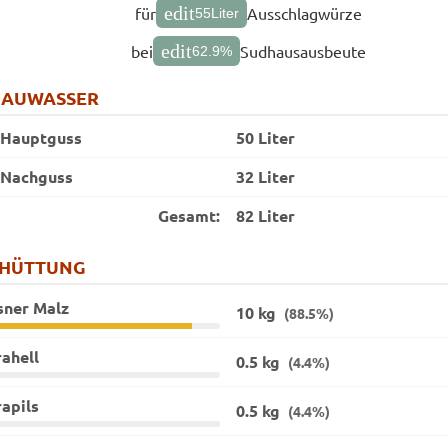
edit
für
Ausschlagwürze
55
Liter
edit
bei
Sudhausausbeute
62.9
%
RAUWASSER
Hauptguss
50 Liter
Nachguss
32 Liter
Gesamt:
82 Liter
CHÜTTUNG
sner Malz
10 kg
(88.5%)
ahell
0.5 kg
(4.4%)
apils
0.5 kg
(4.4%)