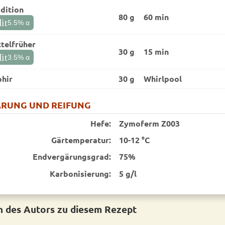
dition
80 g
60 min
it
5.5
% α
telfrüher
30 g
15 min
it
3.5
% α
phir
30 g
Whirlpool
RUNG UND REIFUNG
Hefe:
Zymoferm Z003
Gärtemperatur:
10-12 °C
End­vergärungsgrad:
75%
Karbonisierung:
5 g/l
 des Autors zu diesem Rezept