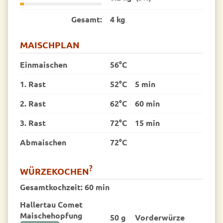
Gesamt:
4 kg
MAISCHPLAN
Einmaischen
56°C
1. Rast
52°C
5 min
2. Rast
62°C
60 min
3. Rast
72°C
15 min
Abmaischen
72°C
?
WÜRZEKOCHEN
Gesamtkochzeit:
60 min
Hallertau Comet
Maischehopfung
50 g
Vorder­würze