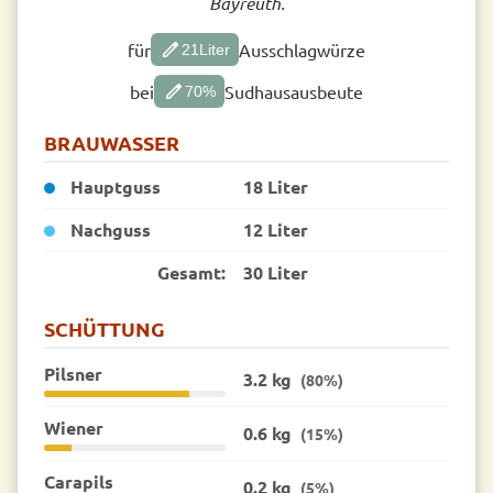
Bayreuth.
edit
für
Ausschlagwürze
21
Liter
edit
bei
Sudhausausbeute
70
%
BRAUWASSER
Hauptguss
18 Liter
Nachguss
12 Liter
Gesamt:
30 Liter
SCHÜTTUNG
Pilsner
3.2 kg
(80%)
Wiener
0.6 kg
(15%)
Carapils
0.2 kg
(5%)