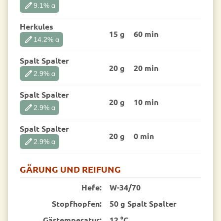
edit
9.1
% α
Herkules
15 g
60 min
edit
14.2
% α
Spalt Spalter
20 g
20 min
edit
2.9
% α
Spalt Spalter
20 g
10 min
edit
2.9
% α
Spalt Spalter
20 g
0 min
edit
2.9
% α
GÄRUNG UND REIFUNG
Hefe:
W-34/70
Stopfhopfen:
50 g Spalt Spalter
Gärtemperatur:
12 °C