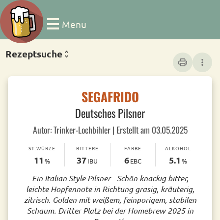
Menu
Rezeptsuche
print
more_vert
SEGAFRIDO
Deutsches Pilsner
Autor: Trinker-Lochbihler | Erstellt am 03.05.2025
ST.WÜRZE
BITTERE
FARBE
ALKOHOL
11
37
6
5.1
%
IBU
EBC
%
Ein Italian Style Pilsner - Schön knackig bitter,
leichte Hopfennote in Richtung grasig, kräuterig,
zitrisch. Golden mit weißem, feinporigem, stabilen
Schaum. Dritter Platz bei der Homebrew 2025 in