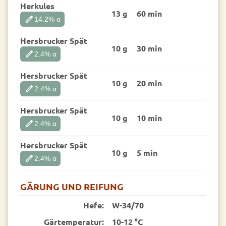
Herkules
13 g
60 min
edit
14.2
% α
Hersbrucker Spät
10 g
30 min
edit
2.4
% α
Hersbrucker Spät
10 g
20 min
edit
2.4
% α
Hersbrucker Spät
10 g
10 min
edit
2.4
% α
Hersbrucker Spät
10 g
5 min
edit
2.4
% α
GÄRUNG UND REIFUNG
Hefe:
W-34/70
Gärtemperatur:
10-12 °C