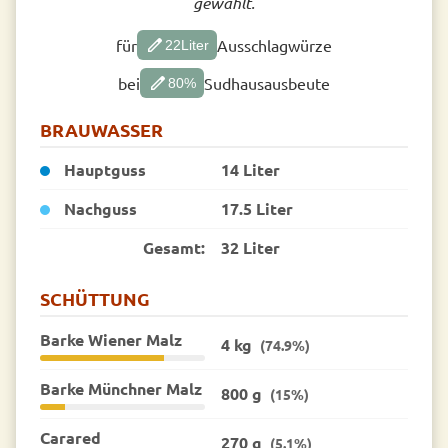
gewählt.
edit
für
Ausschlagwürze
22
Liter
edit
bei
Sudhausausbeute
80
%
BRAUWASSER
Hauptguss
14 Liter
Nachguss
17.5 Liter
Gesamt:
32 Liter
SCHÜTTUNG
Barke Wiener Malz
4 kg
(74.9%)
Barke Münchner Malz
800 g
(15%)
Carared
270 g
(5.1%)