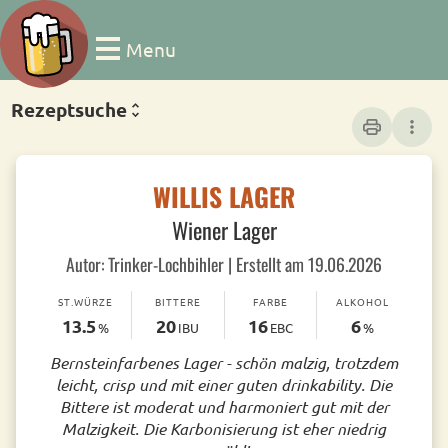
Menu
Rezeptsuche
print
more_vert
WILLIS LAGER
Wiener Lager
Autor: Trinker-Lochbihler | Erstellt am 19.06.2026
ST.WÜRZE
BITTERE
FARBE
ALKOHOL
13.5
20
16
6
%
IBU
EBC
%
Bernsteinfarbenes Lager - schön malzig, trotzdem
leicht, crisp und mit einer guten drinkability. Die
Bittere ist moderat und harmoniert gut mit der
Malzigkeit. Die Karbonisierung ist eher niedrig